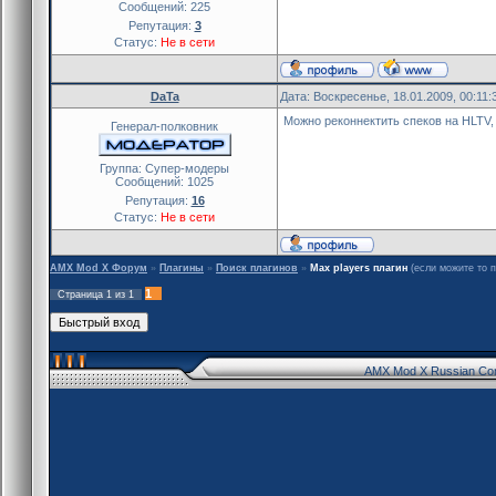
Сообщений:
225
Репутация:
3
Статус:
Не в сети
DaTa
Дата: Воскресенье, 18.01.2009, 00:11
Можно реконнектить спеков на HLTV, н
Генерал-полковник
Группа: Cупер-модеры
Сообщений:
1025
Репутация:
16
Статус:
Не в сети
AMX Mod X Форум
»
Плагины
»
Поиск плагинов
»
Max players плагин
(если можите то 
1
Страница
1
из
1
AMX Mod X Russian Co