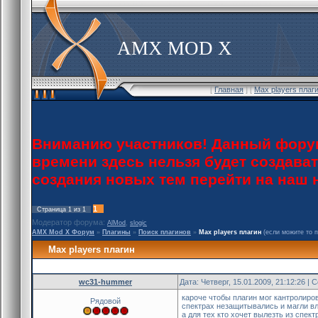
AMX MOD X
[
Главная
] [
Max players плаг
Вниманию участников! Данный форум
времени здесь нельзя будет создава
создания новых тем перейти на наш
1
Страница
1
из
1
Модератор форума:
,
AlMod
slogic
AMX Mod X Форум
»
Плагины
»
Поиск плагинов
»
Max players плагин
(если можите то 
Max players плагин
wc31-hummer
Дата: Четверг, 15.01.2009, 21:12:26 |
кароче чтобы плагин мог кантролиро
Рядовой
спектрах незащитывались и магли вла
а для тех кто хочет вылезть из спе