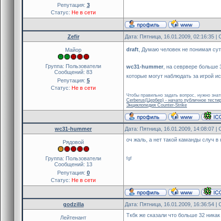
Репутация:
3
Статус:
Не в сети
Zefir
Дата: Пятница, 16.01.2009, 02:16:35 
draft
, Думаю человек не понимая су
Майор
Группа: Пользователи
wc31-hummer
, на севрвере больше 
Сообщений:
83
которые могут наблюдать за игрой исп
Репутация:
5
Статус:
Не в сети
Чтобы правильно задать вопрос, нужно знат
Cerberus(Цербер) - начато публичное тести
Энциклопедия Counter-Strike
wc31-hummer
Дата: Пятница, 16.01.2009, 14:08:07 
оч жаль, а нет такой каманды случ в
Рядовой
Группа: Пользователи
fgf
Сообщений:
13
Репутация:
0
Статус:
Не в сети
godzilla
Дата: Пятница, 16.01.2009, 16:36:54 
Ткбк же сказали что больше 32 никак
Лейтенант