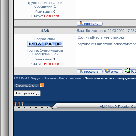
Группа: Пользователи
Сообщений:
1
Репутация:
0
Статус:
Не в сети
dArk
Дата: Воскресенье, 22.03.2009, 17:28
Эээ, ну ptb есть нечто похоже)
Подполковник
http://forums.alliedmods.net/showthre
Группа: Cупер-модеры
Сообщений:
126
Репутация:
1
Статус:
Не в сети
AMX Mod X Форум
»
Плагины
»
Поиск плагинов
»
Зайти только по авто распределен
1
Страница
1
из
1
AMX Mod X Russian Co