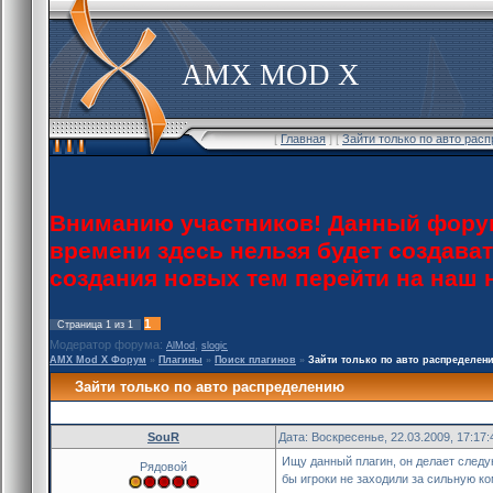
AMX MOD X
[
Главная
] [
Зайти только по авто рас
Вниманию участников! Данный форум
времени здесь нельзя будет создава
создания новых тем перейти на наш
1
Страница
1
из
1
Модератор форума:
,
AlMod
slogic
AMX Mod X Форум
»
Плагины
»
Поиск плагинов
»
Зайти только по авто распределен
Зайти только по авто распределению
SouR
Дата: Воскресенье, 22.03.2009, 17:17
Ищу данный плагин, он делает следу
Рядовой
бы игроки не заходили за сильную к