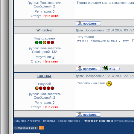
Группа: Пользователи
Ткните пальцем как называется плаг
Сообщений:
2
Репутация:
0
Статус:
Не в сети
WhiteBear
Дата: Воскресенье, 12.04.2009, 03:09
нету такого
Подполковник
тут
и
тут
народ думал на эту тему... 
Группа: Пользователи
Сообщений:
132
Репутация:
2
Статус:
Не в сети
BAHUXA
Дата: Воскресенье, 12.04.2009, 22:55
Спасибо и на этом
Рядовой
Группа: Пользователи
Сообщений:
2
Репутация:
0
Статус:
Не в сети
AMX Mod X Форум
»
Плагины
»
Поиск плагинов
»
"Мертвое" окно motd
(Нужна помощь
1
Страница
1
из
1