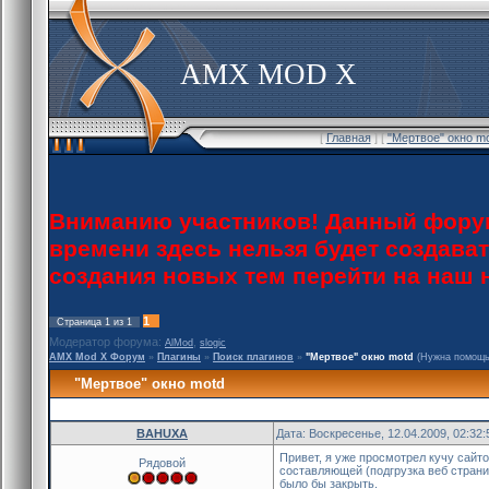
AMX MOD X
[
Главная
] [
"Мертвое" окно m
Вниманию участников! Данный форум
времени здесь нельзя будет создава
создания новых тем перейти на наш
1
Страница
1
из
1
Модератор форума:
,
AlMod
slogic
AMX Mod X Форум
»
Плагины
»
Поиск плагинов
»
"Мертвое" окно motd
(Нужна помощь
"Мертвое" окно motd
BAHUXA
Дата: Воскресенье, 12.04.2009, 02:32
Привет, я уже просмотрел кучу сайто
Рядовой
составляющей (подгрузка веб страниц
было бы закрыть.