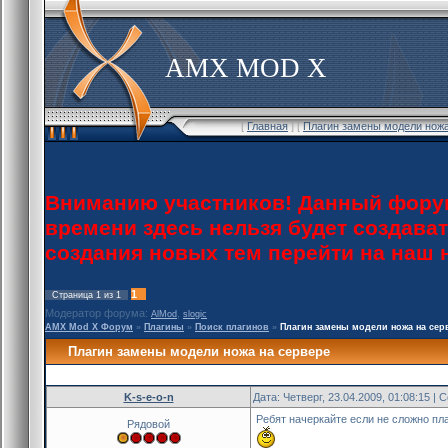
AMX MOD X
[
Главная
] [
Плагин замены модели ножа
Вниманию участников! Данный форум
времени здесь нельзя будет создава
создания новых тем перейти на наш
1
Страница
1
из
1
Модератор форума:
,
AlMod
slogic
AMX Mod X Форум
»
Плагины
»
Поиск плагинов
»
Плагин замены модели ножа на сер
Плагин замены модели ножа на сервере
K-s-e-o-n
Дата: Четверг, 23.04.2009, 01:08:15 |
Ребят начеркайте если не сложно пла
Рядовой