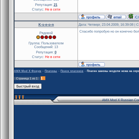
Репутация:
21
Статус:
Не в сети
K-s-e-o-n
Дата: Четверг, 23.04.2009, 16:39:08 |
Спасибо попробую но он конечно бол
Рядовой
Группа: Пользователи
Сообщений:
13
Репутация:
0
Статус:
Не в сети
AMX Mod X Форум
»
Плагины
»
Поиск плагинов
»
Плагин замены модели ножа на сер
1
Страница
1
из
1
AMX Mod X Russian Co