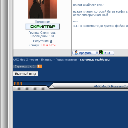
но вот скайбокс как?
нужен плагин, который бы из когфига
оставлял оригинальный
----
Полковник
зы. не напомните де должна файлы л
Группа: Скриптеры
Сообщений:
181
Репутация:
8
Статус:
Не в сети
AMX Mod X Форум
»
Плагины
»
Поиск плагинов
»
кастомные скайбоксы
1
Страница
1
из
1
AMX Mod X Russian Co