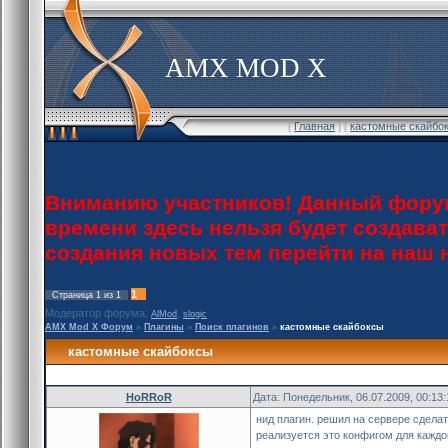
AMX MOD X
[
Главная
] [
кастомные скайбо
Вниманию участников! Данный форум
времени здесь нельзя будет создава
создания новых тем перейти на наш
1
Страница
1
из
1
Модератор форума:
,
AlMod
slogic
AMX Mod X Форум
»
Плагины
»
Поиск плагинов
»
кастомные скайбоксы
кастомные скайбоксы
HoRRoR
Дата: Понедельник, 06.07.2009, 00:13
нид плагин. решил на сервере сделат
реализуется это конфигом для каждой