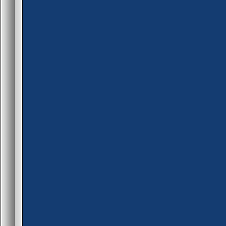
new hptogive = clamp(healt
set_user_health(id, hptogive)
return PLUGIN_CONTINUE
}