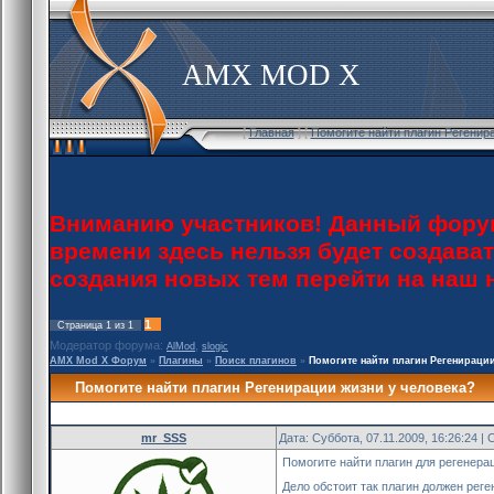
AMX MOD X
[
Главная
] [
Помогите найти плагин Регенир
Вниманию участников! Данный форум
времени здесь нельзя будет создава
создания новых тем перейти на наш
1
Страница
1
из
1
Модератор форума:
,
AlMod
slogic
AMX Mod X Форум
»
Плагины
»
Поиск плагинов
»
Помогите найти плагин Регенираци
Помогите найти плагин Регенирации жизни у человека?
mr_SSS
Дата: Суббота, 07.11.2009, 16:26:24 
Помогите найти плагин для регенерац
Дело обстоит так плагин должен реге