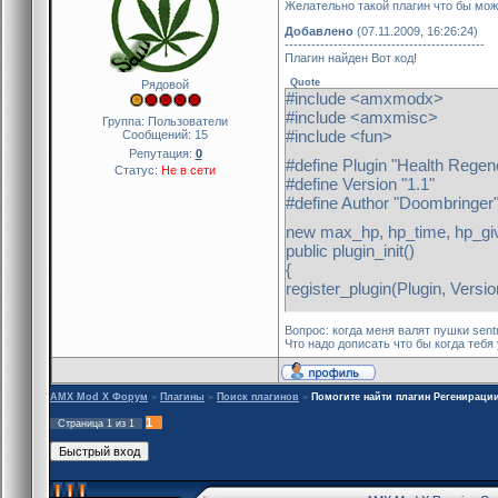
Желательно такой плагин что бы мож
Добавлено
(07.11.2009, 16:26:24)
---------------------------------------------
Плагин найден Вот код!
Quote
Рядовой
#include <amxmodx>
#include <amxmisc>
Группа: Пользователи
#include <fun>
Сообщений:
15
Репутация:
0
#define Plugin "Health Regen
Статус:
Не в сети
#define Version "1.1"
#define Author "Doombringer
new max_hp, hp_time, hp_gi
public plugin_init()
{
register_plugin(Plugin, Versio
register_event("DeathMsg", "
Вопрос: когда меня валят пушки sentr
register_event("Damage", "h
Что надо дописать что бы когда теб
max_hp = register_cvar("HR
AMX Mod X Форум
»
Плагины
»
Поиск плагинов
»
Помогите найти плагин Регенираци
hp_time = register_cvar("HR_
hp_give = register_cvar("HR_
1
Страница
1
из
1
}
public client_disconnect(id)
{