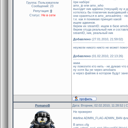
при наборе
Группа: Пользователи
amx_ip или amx_who
Сообщений:
23
выходит ник админа (текущий) ну и 
Репутация:
0
хотелось бы плагинчик выводивший 
Статус:
Не в сети
они храняться в amx_amxadmins - n
т.е. как я понимаю принцип какой
ищем админов.
берем их steamID. ищем в базе amxb
берем отуда реальный ник и составл
steamID, ник, реальный ник
Добавлено
(27.01.2010, 21:59:02)
---------------------------------------------
неужели никого никто не может пом
Добавлено
(01.02.2010, 22:13:26)
---------------------------------------------
аааа
ну помогите кто нить - не думаю что 
ну хотя бы не через amxbans
а через файлик в котором будут зане
PomanoB
Дата: Вторник, 02.02.2010, 11:28:52 |
Не проверял
#define ADMIN_FLAG ADMIN_BAN флаг
В amxx.cfg
add_admin_real_nick "SteamID" "Nick"