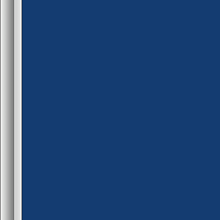
if (TrieKeyExists(g_realNic
{
TrieGetString(g_realNick, 
client_print(id, print_con
}
}
}
}
return PLUGIN_HANDLED
}