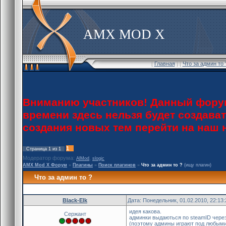
AMX MOD X
[
Главная
] [
Что за админ то
Вниманию участников! Данный форум
времени здесь нельзя будет создава
создания новых тем перейти на наш
1
Страница
1
из
1
Модератор форума:
,
AlMod
slogic
AMX Mod X Форум
»
Плагины
»
Поиск плагинов
»
Что за админ то ?
(ищу плагин)
Что за админ то ?
Black-Elk
Дата: Понедельник, 01.02.2010, 22:13
идея какова.
Сержант
админки выдаються по steamID чере
(поэтому админы играют под любыми