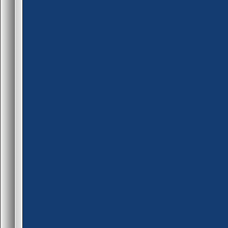
g_maxplayers = get_maxpla
}
public cmdAddNick()
{
new steamid[32], nick[32]
read_argv(1, steamid, 31)
read_argv(2, nick, 31)
TrieSetString(g_realNick, st
}
public cmdRealAdmin(id)
{
if (get_user_flags(id)&AD
{
new i, steamid[32], nick[32]
for (i = 1; i <= g_maxplayers
{
if (is_user_connected(i) &&
{
get_user_name(i, nick, 31
get_user_authid(i, steamid