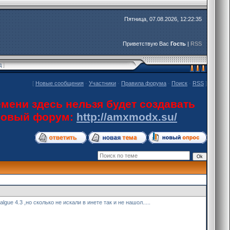
Пятница, 07.08.2026, 12:22:35
Приветствую Вас
Гость
|
RSS
д
]
[
Новые сообщения
·
Участники
·
Правила форума
·
Поиск
·
RSS
]
мени здесь нельзя будет создавать
 новый форум:
http://amxmodx.su/
e 4.3 ,но сколько не искали в инете так и не нашол.....