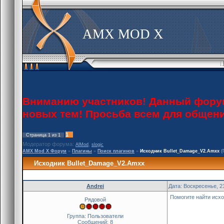
AMX MOD X
[
Вниманию участников! Данный форум 
новых тем! Просьба всем для общен
1
Страница
1
из
1
Модератор форума:
,
AlMod
slogic
AMX Mod X Форум
»
Плагины
»
Поиск плагинов
»
Исходник Bullet_Damage_V2.Amxx
(
Исходник Bullet_Damage_V2.Amxx
Andrei
Дата: Воскресенье, 2
Помогите найти исход
Рядовой
Группа: Пользователи
Сообщений:
8