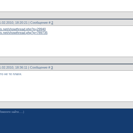
1.02.2010, 18:20:21 | Сообщение #
2
ods.net/showthread.php?p=29940
mods.net/showthread.php?p=789735
1.02.2010, 18:36:11 | Сообщение #
3
то не те плаги.
Помогите найти.....)