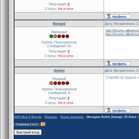
Репутация:
0
Статус:
Не в сети
Richard
Дата: Воскресенье, 2
http://forums.alliedm
Лейтенант
http://forums.allied
...
Группа: Пользователи
Сообщений:
52
Репутация:
4
Статус:
Не в сети
Andrei
Дата: Воскресенье, 2
Спасибо за труд,но э
Рядовой
Группа: Пользователи
Сообщений:
8
Репутация:
0
Статус:
Не в сети
AMX Mod X Форум
»
Плагины
»
Поиск плагинов
»
Исходник Bullet_Damage_V2.Amxx
(
1
Страница
1
из
1