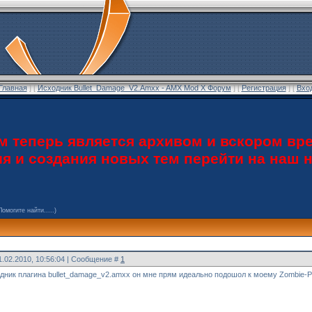
Главная
] [
Исходник Bullet_Damage_V2.Amxx - AMX Mod X Форум
] [
Регистрация
] [
Вхо
теперь является архивом и вскором вре
ия и создания новых тем перейти на наш
Помогите найти.....)
1.02.2010, 10:56:04 | Сообщение #
1
ник плагина bullet_damage_v2.amxx он мне прям идеально подошол к моему Zombie-Palgu