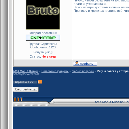
Нужно, чтобы базар был на английско
плагина уже написана.
Звуки из игры достаются очень легк
Пропишу в кредитах плагина всё, что
Генерал-полковник
Группа: Скриптеры
Сообщений:
1123
Репутация:
9
Статус:
Не в сети
AMX Mod X Форум
»
Остальные форумы
»
Любые вопросы
»
Ищу человека у которо
ApocalypseWeekend)
1
Страница
1
из
1
AMX Mod X Russian Co