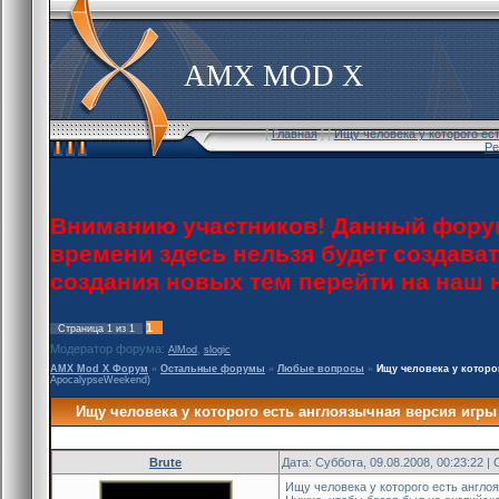
AMX MOD X
[
Главная
] [
Ищу человека у которого ес
Ре
Вниманию участников! Данный форум
времени здесь нельзя будет создава
создания новых тем перейти на наш
1
Страница
1
из
1
Модератор форума:
,
AlMod
slogic
AMX Mod X Форум
»
Остальные форумы
»
Любые вопросы
»
Ищу человека у которо
ApocalypseWeekend)
Ищу человека у которого есть англоязычная версия игры 
Brute
Дата: Суббота, 09.08.2008, 00:23:22 
Ищу человека у которого есть англо