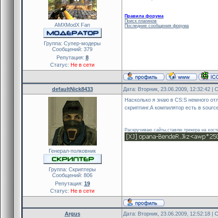
Правила форума
Поиск плагинов
AMXModX Fan
Последние сообщения форума
Группа: Cупер-модеры
Сообщений:
379
Репутация:
8
Статус:
Не в сети
defaultNick8433
Дата: Вторник, 23.06.2009, 12:32:42 
Насколько я знаю в CS:S немного отл
скриптинг.А компилятор есть в sour
Раскручиваю сайты,ставлю трекера на хост
Генерал-полковник
Группа: Скриптеры
Сообщений:
806
Репутация:
19
Статус:
Не в сети
Argus
Дата: Вторник, 23.06.2009, 12:52:18 