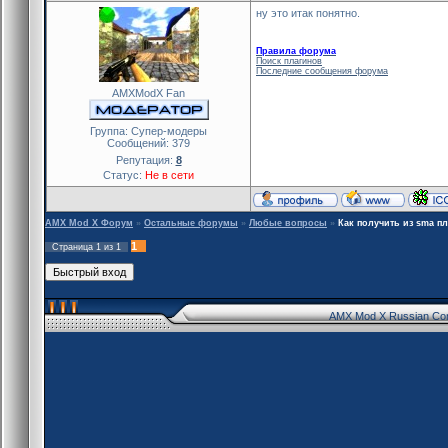
ну это итак понятно.
Правила форума
Поиск плагинов
Последние сообщения форума
AMXModX Fan
Группа: Cупер-модеры
Сообщений:
379
Репутация:
8
Статус:
Не в сети
AMX Mod X Форум
»
Остальные форумы
»
Любые вопросы
»
Как получить из sma п
1
Страница
1
из
1
AMX Mod X Russian Co