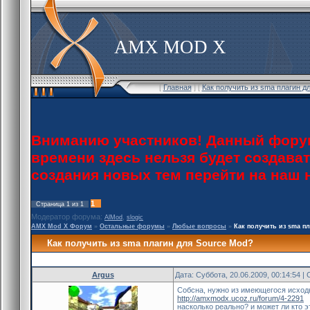
AMX MOD X
[
Главная
] [
Как получить из sma плагин д
Вниманию участников! Данный форум
времени здесь нельзя будет создава
создания новых тем перейти на наш
1
Страница
1
из
1
Модератор форума:
,
AlMod
slogic
AMX Mod X Форум
»
Остальные форумы
»
Любые вопросы
»
Как получить из sma п
Как получить из sma плагин для Source Mod?
Argus
Дата: Суббота, 20.06.2009, 00:14:54 
Собсна, нужно из имеющегося исход
http://amxmodx.ucoz.ru/forum/4-2291
насколько реально? и может ли кто 