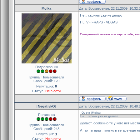
Molka
Дата: Воскресенье, 22.11.2009, 10:32
Не... скрины уже не делают.
HLTV - FRAPS - VEGAS
Совершенный человек все ищет в себе, нич
Подполковник
Группа: Пользователи
Сообщений:
120
Репутация:
0
Статус:
Не в сети
[NegativkO]
Дата: Воскресенье, 22.11.2009, 10:48
Quote
(
Molka
)
Полковник
Не... скрины уже не делают.
Делают, особенно те у кого нет мест
Группа: Пользователи
Сообщений:
243
А так ты прав, только в вегасе еще 
Репутация:
3
Статус:
Не в сети