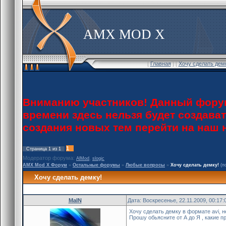
AMX MOD X
[
Главная
] [
Хочу сделать дем
Вниманию участников! Данный форум
времени здесь нельзя будет создава
создания новых тем перейти на наш
1
Страница
1
из
1
Модератор форума:
,
AlMod
slogic
AMX Mod X Форум
»
Остальные форумы
»
Любые вопросы
»
Хочу сделать демку!
(п
Хочу сделать демку!
MaIN
Дата: Воскресенье, 22.11.2009, 00:17
Хочу сделать демку в формате avi, не
Прошу обьясните от А до Я , какие про