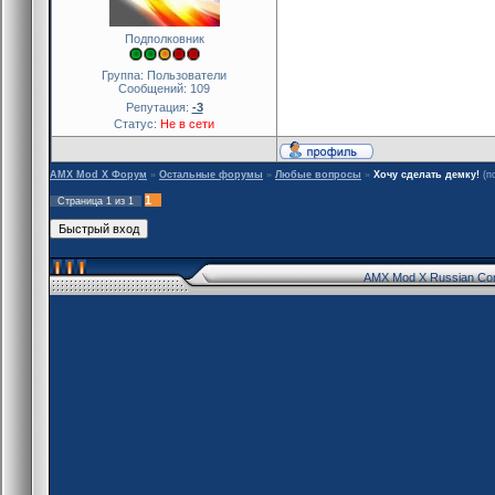
Подполковник
Группа: Пользователи
Сообщений:
109
Репутация:
-3
Статус:
Не в сети
AMX Mod X Форум
»
Остальные форумы
»
Любые вопросы
»
Хочу сделать демку!
(п
1
Страница
1
из
1
AMX Mod X Russian Co