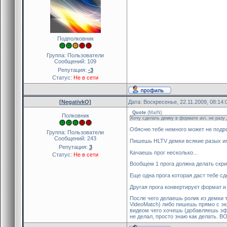
Подполковник
Группа: Пользователи
Сообщений:
109
Репутация:
-3
Статус:
Не в сети
[NegativkO]
Дата: Воскресенье, 22.11.2009, 08:14
Quote
(
MaIN
)
Полковник
Хочу сделать демку в формате avi, не разу 
Обясню тебе немного может не подроб
Группа: Пользователи
Сообщений:
243
Пишешь HLTV демки всякие разых иг
Репутация:
3
Качаешь прог несколько...
Статус:
Не в сети
Вообщем 1 прога должна делать скрин
Еще одна прога которая даст тебе сд
Другая прога конвертирует формат и
После чего делаешь ролик из демки т
VideoMatch) либо пишешь прямо с экр
видеом чего хочешь (добавляешь эффе
не делал, просто знаю как делать. ВО