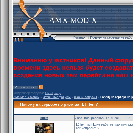
AMX MOD X
[
Главная
] [
Почему на сервере не работ
Вниманию участников! Данный форум
времени здесь нельзя будет создава
создания новых тем перейти на наш
1
Страница
1
из
1
Модератор форума:
,
AlMod
slogic
AMX Mod X Форум
»
Остальные форумы
»
Любые вопросы
»
Почему на сервере не р
Почему на сервере не работает LJ item?
Bl0kc
Дата: Воскресенье, 17.01.2010, 14:06
LJ item из HL не работает как лонгдж
как исправить?