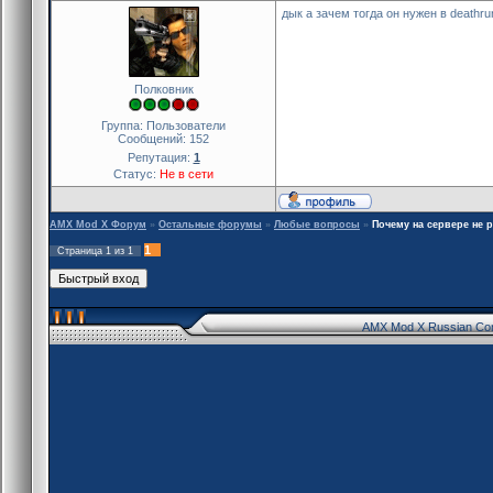
дык а зачем тогда он нужен в deathru
Полковник
Группа: Пользователи
Сообщений:
152
Репутация:
1
Статус:
Не в сети
AMX Mod X Форум
»
Остальные форумы
»
Любые вопросы
»
Почему на сервере не р
1
Страница
1
из
1
AMX Mod X Russian Co