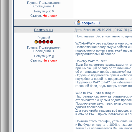
Группа: Пользователи
Сообщений:
1
Репутация:
0
Статус:
Не в сети
Позитивчик
Дата: Вторник, 25.10.2011, 01:37:25 |
Приглашаем Вас в Компанию по прие
Рядовой
WAY-to-PAY – это удобная и многоф
Позволяющая владельцам сайтов и и
Группа: Пользователи
подключения приема платежей на са
Сообщений:
1
предпочтительный способ.
Репутация:
0
Статус:
Не в сети
Почему WAY-to-PAY?
Если Вы являетесь владельцем интерн
принимающий оплату за те или иные 
об оптимизации приёма платежей на 
Отдельно подключать приём webmone
неудобно, а порой не представляет 
Подключая WAY to PAY, Вы избавляе
головной боли, ведь теперь прием пл
WAY-to-PAY – это выгодно!
Настраивая систему автоматических
сталкиваются с целым рядом пробле
Подключение двух, трех, пяти сист
долгим процессом.
Для того чтобы сделать всё проще, 
к WAY to PAY – приём платежей на с
Помимо этого, тарифы, установленн
и Вы будете получать 100% от жела
Комиссия оплачивается Вашим покуп