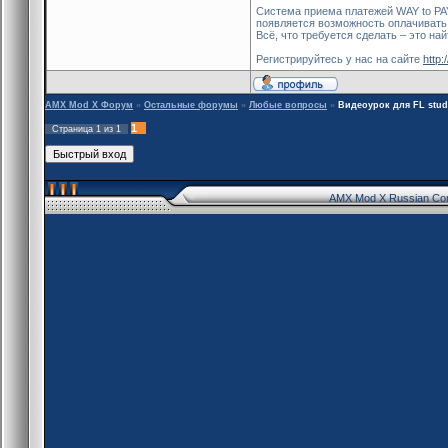
Система приема платежей WAY to PAY
появляется возможность оплачивать 
Всё, что требуется сделать – это н
Регистрируйтесь у нас на сайте
http:
AMX Mod X Форум
»
Остальные форумы
»
Любые вопросы
»
Видеоурок для FL stud
1
Страница
1
из
1
AMX Mod X Russian Co