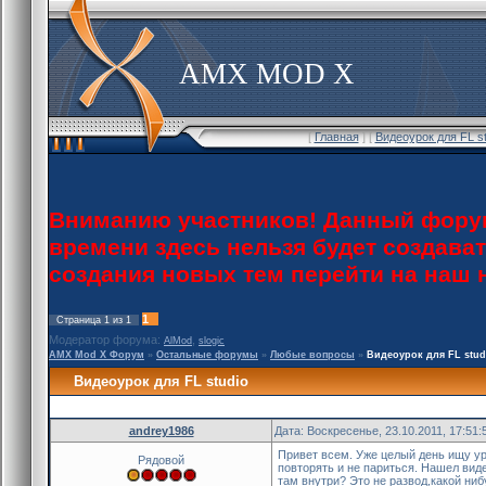
AMX MOD X
[
Главная
] [
Видеоурок для FL s
Вниманию участников! Данный форум
времени здесь нельзя будет создава
создания новых тем перейти на наш
1
Страница
1
из
1
Модератор форума:
,
AlMod
slogic
AMX Mod X Форум
»
Остальные форумы
»
Любые вопросы
»
Видеоурок для FL stud
Видеоурок для FL studio
andrey1986
Дата: Воскресенье, 23.10.2011, 17:51
Привет всем. Уже целый день ищу уро
Рядовой
повторять и не париться. Нашел виде
там внутри? Это не развод,какой ни