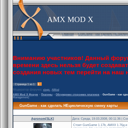
AMX MOD X
[
Главная
] [
GunGame - как сделать НЕциклич
Вниманию участников! Данный форум
времени здесь нельзя будет создава
создания новых тем перейти на наш
1
Страница
1
из
1
Модератор форума:
,
slogic
AlMod
AMX Mod X Форум
»
Плагины
»
Обсуждение сторонних плагинов
»
GunGame - как сд
Management)
GunGame - как сделать НЕциклическую смену карты
Agronom[SLK]
Дата: Среда, 19.03.2008, 00:11:36 | 
Стоит GunGame 1.17b, АМХХ 1.76д и 