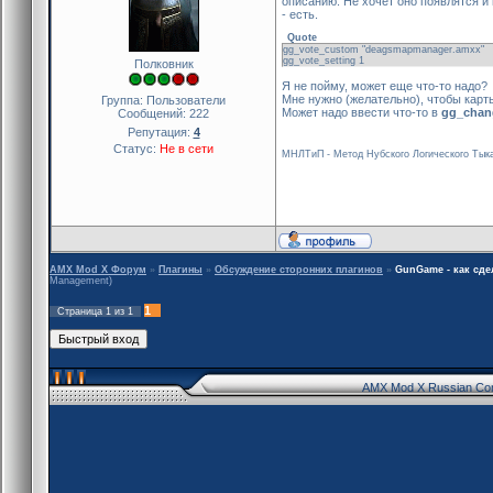
описанию. Не хочет оно появлятся и 
- есть.
Quote
gg_vote_custom "deagsmapmanager.amxx"
gg_vote_setting 1
Полковник
Я не пойму, может еще что-то надо?
Мне нужно (желательно), чтобы кар
Группа: Пользователи
Может надо ввести что-то в
gg_chang
Сообщений:
222
Репутация:
4
Статус:
Не в сети
МНЛТиП - Метод Нубского Логического Тыка
AMX Mod X Форум
»
Плагины
»
Обсуждение сторонних плагинов
»
GunGame - как сд
Management)
1
Страница
1
из
1
AMX Mod X Russian Co