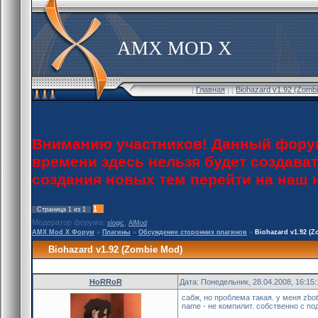
AMX MOD X
[
Главная
] [
Biohazard v1.92 (Zomb
Вниманию участников! Данный форум
времени здесь нельзя будет создава
создания новых тем перейти на наш
1
Страница
1
из
1
Модератор форума:
,
slogic
AlMod
AMX Mod X Форум
»
Плагины
»
Обсуждение сторонних плагинов
»
Biohazard v1.92 (
Biohazard v1.92 (Zombie Mod)
HoRRoR
Дата: Понедельник, 28.04.2008, 16:15
сабж, но проблема такая. у меня zbot
name - не компилит. собственно с по