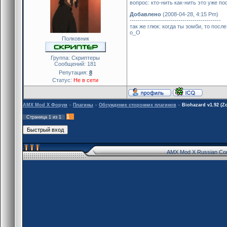
вопрос: кто-нить как-нить это уже п
Добавлено
(2008-04-28, 4:15 Pm)
---------------------------------------------
так же глюк: когда ты зомби, то посл
o_O
Полковник
Группа: Скриптеры
Сообщений:
181
Репутация:
8
Статус:
Не в сети
AMX Mod X Форум
»
Плагины
»
Обсуждение сторонних плагинов
»
Biohazard v1.92 (
1
Страница
1
из
1
AMX Mod X Russian Co