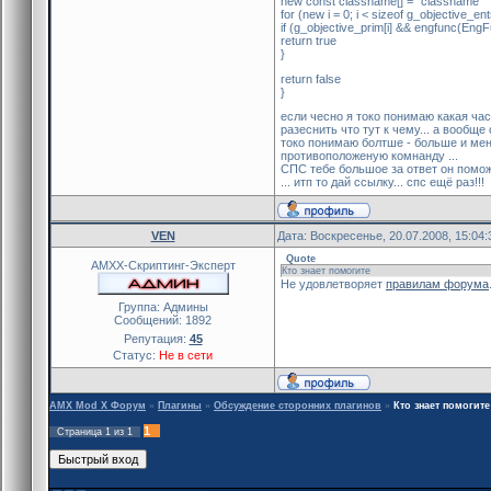
new const classname[] = "classname"
for (new i = 0; i < sizeof g_objective_ent
if (g_objective_prim[i] && engfunc(En
return true
}
return false
}
если чесно я токо понимаю какая час
разеснить что тут к чему... а вообще с
токо понимаю болтше - больше и мен
противоположеную комнанду ...
СПС тебе большое за ответ он поможе
... итп то дай ссылку... спс ещё раз!!!
VEN
Дата: Воскресенье, 20.07.2008, 15:04
Quote
AMXX-Скриптинг-Эксперт
Кто знает помогите
Не удовлетворяет
правилам форума
Группа: Админы
Сообщений:
1892
Репутация:
45
Статус:
Не в сети
AMX Mod X Форум
»
Плагины
»
Обсуждение сторонних плагинов
»
Кто знает помогите
1
Страница
1
из
1