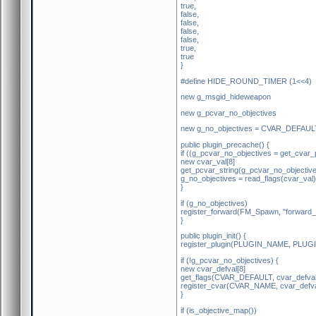
true,
false,
false,
false,
false,
true,
true
}
#define HIDE_ROUND_TIMER (1<<4)
new g_msgid_hideweapon
new g_pcvar_no_objectives
new g_no_objectives = CVAR_DEFAU
public plugin_precache() {
if ((g_pcvar_no_objectives = get_cva
new cvar_val[8]
get_pcvar_string(g_pcvar_no_objectives
g_no_objectives = read_flags(cvar_v
}
if (g_no_objectives)
register_forward(FM_Spawn, "forward
}
public plugin_init() {
register_plugin(PLUGIN_NAME, PL
if (!g_pcvar_no_objectives) {
new cvar_defval[8]
get_flags(CVAR_DEFAULT, cvar_defval, 
register_cvar(CVAR_NAME, cvar_defva
}
if (is_objective_map())