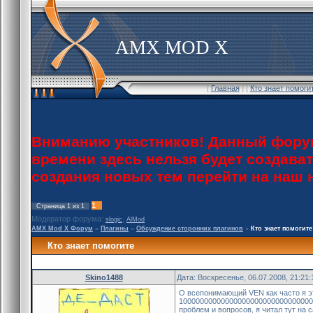
AMX MOD X
[
Главная
] [
Кто знает помоги
Вниманию участников! Данный форум
времени здесь нельзя будет создава
создания новых тем перейти на наш
1
Страница
1
из
1
Модератор форума:
,
slogic
AlMod
AMX Mod X Форум
»
Плагины
»
Обсуждение сторонних плагинов
»
Кто знает помогите
Кто знает помогите
Skino1488
Дата: Воскресенье, 06.07.2008, 21:21
О всепонимающий VEN как часто я это
10000000000000000000000000000000
проблем и вопросов, я читал тут на с