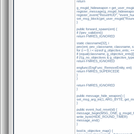
return
g_msgid_hideweapon = get_user_msgi
register_message(g_msgid_hideweapo
register_event("ResetHUD", "event_hud
set_msg_block(get_user_msgid("Rou
}
public forward_spawn(ent) {
if (!pev_valid(ent))
return FMRES_IGNORED
static classname[32], i
pev(ent, pev_classname, classname, si
for (i = 0; i < sizeof g_objective_ents; ++i
if (equal(classname, g_objective_ents[i])
if (!(g_no_objectives & g_objective_type[
return FMRES_IGNORED
engfunc(EngFunc_RemoveEntity, ent)
return FMRES_SUPERCEDE
}
}
return FMRES_IGNORED
}
public message_hide_weapon() {
set_msg_arg_int(1, ARG_BYTE, get_
}
public event_hud_reset(id) {
message_begin(MSG_ONE, g_msgid_hi
write_byte(HIDE_ROUND_TIMER)
message_end()
}
bool:is_objective_map() {