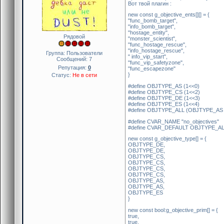
Вот твой плагин :
new const g_objective_ents[][] = {
"func_bomb_target",
"info_bomb_target",
"hostage_entity",
Рядовой
"monster_scientist",
"func_hostage_rescue",
"info_hostage_rescue",
Группа: Пользователи
" info_vip_start",
Сообщений:
7
"func_vip_safetyzone",
Репутация:
0
"func_escapezone"
}
Статус:
Не в сети
#define OBJTYPE_AS (1<<0)
#define OBJTYPE_CS (1<<2)
#define OBJTYPE_DE (1<<3)
#define OBJTYPE_ES (1<<4)
#define OBJTYPE_ALL (OBJTYPE_AS
#define CVAR_NAME "no_objectives"
#define CVAR_DEFAULT OBJTYPE_A
new const g_objective_type[] = {
OBJTYPE_DE,
OBJTYPE_DE,
OBJTYPE_CS,
OBJTYPE_CS,
OBJTYPE_CS,
OBJTYPE_CS,
OBJTYPE_AS,
OBJTYPE_AS,
OBJTYPE_ES
}
new const bool:g_objective_prim[] = {
true,
true,