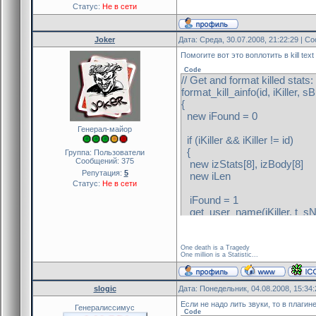
Статус:
Не в сети
Joker
Дата: Среда, 30.07.2008, 21:22:29 | 
Помогите вот это воплотить в kill tex
Code
// Get and format killed stats: k
format_kill_ainfo(id, iKill
{
new iFound = 0
Генерал-майор
if (iKiller && iKiller != id)
{
Группа: Пользователи
Сообщений:
375
new izStats[8], izBody[8]
Репутация:
5
new iLen
Статус:
Не в сети
iFound = 1
get_user_name(iKiller, 
izStats[STATS_HITS] = 0
get_user_astats(id, iKille
One death is a Tragedy
One million is a Statistic...
iLen = format(sBuffer, MA
t_sName, t_sWpn, distance(g
g_izKilled[id][KILLED_KI
slogic
Дата: Понедельник, 04.08.2008, 15:34
Если не надо лить звуки, то в плаги
if (izStats[STATS_HITS])
Генералиссимус
Code