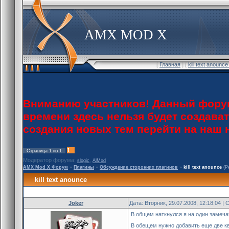
AMX MOD X
[
Главная
] [
kill text anoun
Вниманию участников! Данный форум
времени здесь нельзя будет создава
создания новых тем перейти на наш
1
Страница
1
из
1
Модератор форума:
,
slogic
AlMod
AMX Mod X Форум
»
Плагины
»
Обсуждение сторонних плагинов
»
kill text anounce
(Р
kill text anounce
Joker
Дата: Вторник, 29.07.2008, 12:18:04 
В общем наткнулся я на один замеч
В обещем нужно добавить еще две к