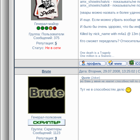
amx_showinchatvic - показывать/не п
amx_showinchatkill - показывать/не 
(квары можно назвать и более удачно
И еще. Если можно убрать вообще зву
Генерал-майор
И было бы очень здорово, что бы инф
Killed by nick_name with m4a1 @ 13m (6
Группа: Пользователи
Сообщений:
375
Кто сможет переделать? Относительно
Репутация:
5
Статус:
Не в сети
One death is a Tragedy
One million is a Statistic...
Brute
Дата: Вторник, 29.07.2008, 13:25:02 
Quote
(
Joker
)
но блин у меня не хватит способностей по с
Тут не в способностях дело
Генерал-полковник
Группа: Скриптеры
Сообщений:
1123
Репутация:
9