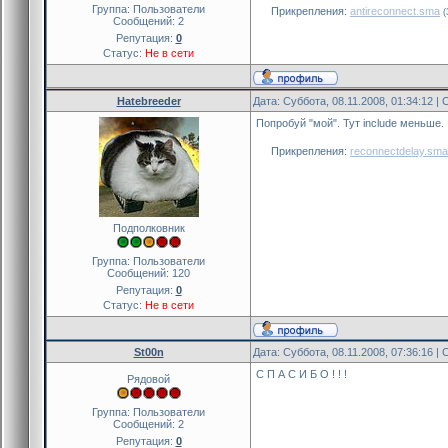
Группа: Пользователи
Прикрепления:
antireconnect.sma
(
Сообщений:
2
Репутация:
0
Статус:
Не в сети
Hatebreeder
Дата: Суббота, 08.11.2008, 01:34:12 
Попробуй "мой". Тут include меньше.
Прикрепления:
reconnectdelay.sma
Подполковник
Группа: Пользователи
Сообщений:
120
Репутация:
0
Статус:
Не в сети
St00n
Дата: Суббота, 08.11.2008, 07:36:16 
С П А С И Б О ! ! !
Рядовой
Группа: Пользователи
Сообщений:
2
Репутация:
0