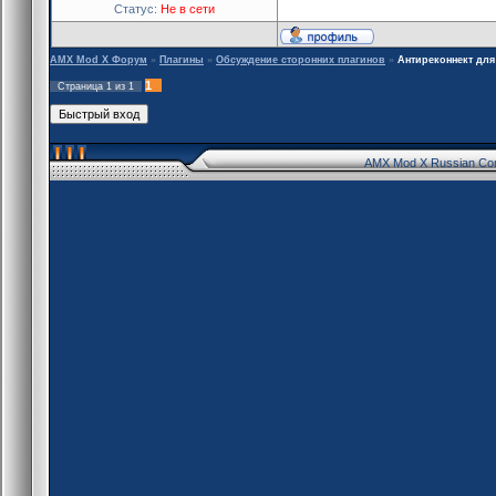
Статус:
Не в сети
AMX Mod X Форум
»
Плагины
»
Обсуждение сторонних плагинов
»
Антиреконнект для
1
Страница
1
из
1
AMX Mod X Russian Co