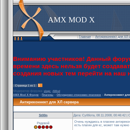
AMX MOD X
[
Главная
] [
Антиреконнект для ХЛ 
Вниманию участников! Данный форум
времени здесь нельзя будет создава
создания новых тем перейти на наш
1
Страница
1
из
1
Модератор форума:
,
slogic
AlMod
AMX Mod X Форум
»
Плагины
»
Обсуждение сторонних плагинов
»
Антиреконнект для
Антиреконнект для ХЛ сервера
St00n
Дата: Суббота, 08.11.2008, 00:46:42 
Очень нуждаюсь в плагине антирекон
Рядовой
есть плагин для кс, может там нужно