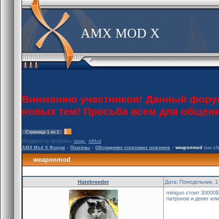
AMX MOD X
Вниманию участников! Данный форум 
новых тем! Просьба всем для общен
1
Страница
1
из
1
Модератор форума:
,
slogic
AlMod
AMX Mod X Форум
»
Плагины
»
Обсуждение сторонних плагинов
»
weaponmod
(как уб
weaponmod
Hatebreeder
Дата: Понедельник, 1
minigun стоит 30000$
патронов и денег ил