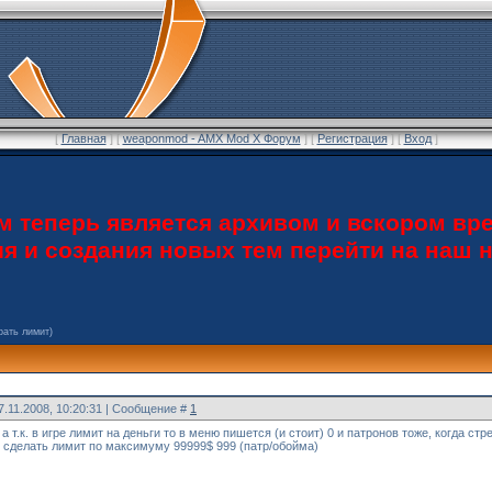
[
Главная
] [
weaponmod - AMX Mod X Форум
] [
Регистрация
] [
Вход
]
теперь является архивом и вскором вре
ия и создания новых тем перейти на наш
рать лимит)
7.11.2008, 10:20:31 | Сообщение #
1
 а т.к. в игре лимит на деньги то в меню пишется (и стоит) 0 и патронов тоже, когда ст
и сделать лимит по максимуму 99999$ 999 (патр/обойма)