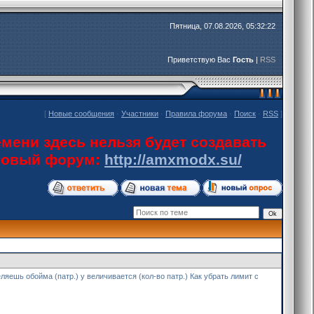
Пятница, 07.08.2026, 05:32:22
Приветствую Вас
Гость
|
RSS
[
Новые сообщения
·
Участники
·
Правила форума
·
Поиск
·
RSS
]
мени здесь нельзя будет создавать
 новый форум:
http://amxmodx.su/
реляешь обойма (патр.) у величивается (кол-во патр.) Как убрать лимит с