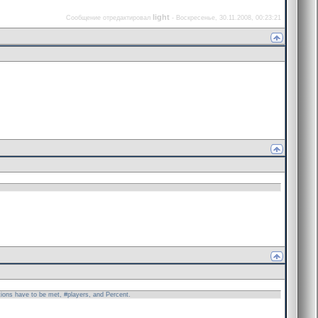
light
Сообщение отредактировал
-
Воскресенье, 30.11.2008, 00:23:21
tions have to be met, #players, and Percent.