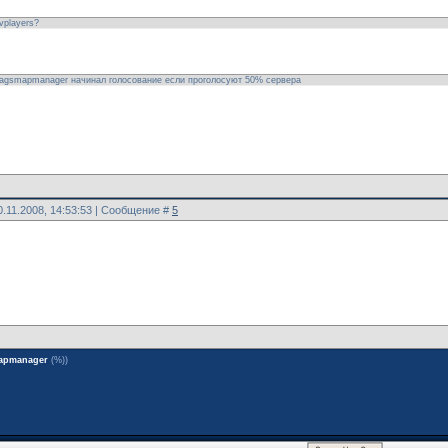
vplayers?
agsmapmanager начинал голосование если проголосуют 50% сервера
0.11.2008, 14:53:53 | Сообщение #
5
apmanager
(%))