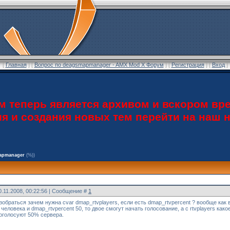
[
Главная
] [
Вопрос по deagsmapmanager - AMX Mod X Форум
] [
Регистрация
] [
Вход
]
теперь является архивом и вскором вре
ия и создания новых тем перейти на наш
apmanager
(%))
0.11.2008, 00:22:56 | Сообщение #
1
обраться зачем нужна cvar dmap_rtvplayers, если есть dmap_rtvpercent ? вообще как в
 человека и dmap_rtvpercent 50, то двое смогут начать голосование, а с rtvplayers к
оголосуют 50% сервера.