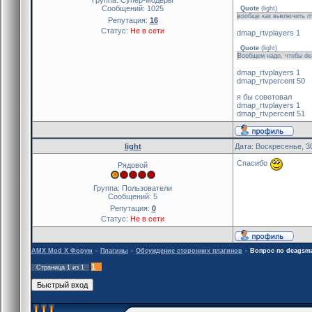
Сообщений:
1025
Quote
(
light
)
вообще как выключить rt
Репутация:
16
Статус:
Не в сети
dmap_rtvplayers 1
Quote
(
light
)
Вообщем надо, чтобы de
dmap_rtvplayers 1
dmap_rtvpercent 50
я бы советовал
dmap_rtvplayers 1
dmap_rtvpercent 51
light
Дата: Воскресенье, 3
Спасибо
Рядовой
Группа: Пользователи
Сообщений:
5
Репутация:
0
Статус:
Не в сети
AMX Mod X Форум
»
Плагины
»
Обсуждение сторонних плагинов
»
Вопрос по deagsm
1
Страница
1
из
1