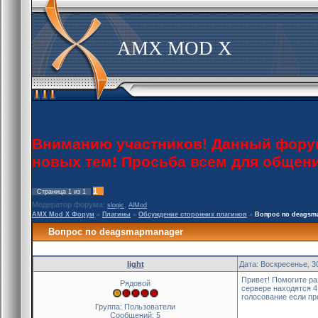
AMX MOD X
Вниманию участников! Данный форум 
новых тем! Просьба всем для общен
1
Страница
1
из
1
Модератор форума:
,
slogic
AlMod
AMX Mod X Форум
»
Плагины
»
Обсуждение сторонних плагинов
»
Вопрос по deagsm
Вопрос по deagsmapmanager
light
Дата: Воскресенье, 3
Привет! Помогите раз
Рядовой
сервере находятся 4
голосование если пр
Группа: Пользователи
Сообщений:
5