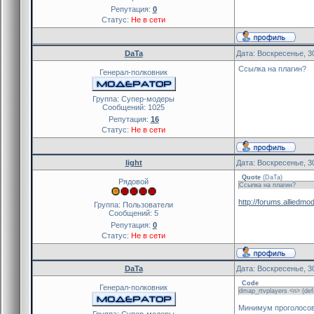
Репутация:
0
Статус:
Не в сети
DaTa
Дата: Воскресенье, 3
Ссылка на плагин?
Генерал-полковник
Группа: Cупер-модеры
Сообщений:
1025
Репутация:
16
Статус:
Не в сети
light
Дата: Воскресенье, 3
Quote
(
DaTa
)
Рядовой
Ссылка на плагин?
http://forums.alliedmo
Группа: Пользователи
Сообщений:
5
Репутация:
0
Статус:
Не в сети
DaTa
Дата: Воскресенье, 3
Code
Генерал-полковник
dmap_rtvplayers <n> (defa
Минимум проголосова
Группа: Cупер-модеры