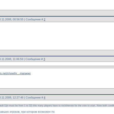
0.11.2008, 00:56:55 | Сообщение #
2
0.11.2008, 11:06:59 | Сообщение #
3
ds.net/showthr....manager
0.11.2008, 12:27:46 | Сообщение #
4
ult:1)(n must be from 1 to 32) this many players have to rockthevote for the vote to start. Note both condi
вших игроков, при котором возможен rtv.