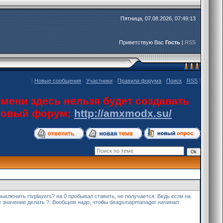
Пятница, 07.08.2026, 07:49:13
Приветствую Вас
Гость
|
RSS
[
Новые сообщения
·
Участники
·
Правила форума
·
Поиск
·
RSS
]
мени здесь нельзя будет создавать
 новый форум:
http://amxmodx.su/
ыключить rtvplayers? на 0 пробывал ставить, не получается. Ведь если на
акое значение делать ?. Вообщем надо, чтобы deagsmapmanager начинал