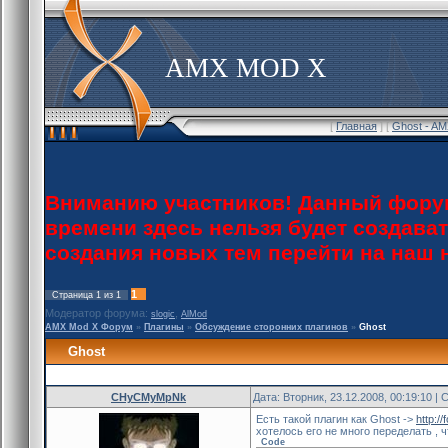
AMX MOD X
[
Главная
] [
Ghost - A
Вниманию участников! Данный форум
времени здесь нельзя будет создава
создания новых тем перейти на наш
1
Страница
1
из
1
Модератор форума:
,
slogic
AlMod
AMX Mod X Форум
»
Плагины
»
Обсуждение сторонних плагинов
»
Ghost
Ghost
CHyCMyMpNk
Дата: Вторник, 23.12.2008, 00:19:10 
Есть такой плагин как Ghost ->
http:/
хотелось его не много переделать , ч
Code