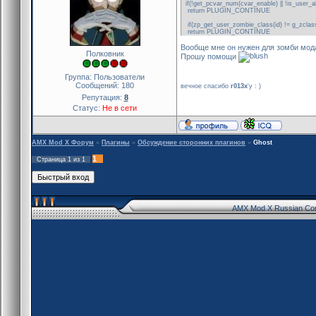
if(!get_pcvar_num(cvar_enable) || !is_user_a
return PLUGIN_CONTINUE
if(zp_get_user_zombie_class(id) != g_zcl
return PLUGIN_CONTINUE
Вообще мне он нужен для зомби мода
Полковник
Прошу помощи
Группа: Пользователи
Сообщений:
180
вечное спасибо
r013x
'y : )
Репутация:
8
Статус:
Не в сети
AMX Mod X Форум
»
Плагины
»
Обсуждение сторонних плагинов
»
Ghost
1
Страница
1
из
1
AMX Mod X Russian Co