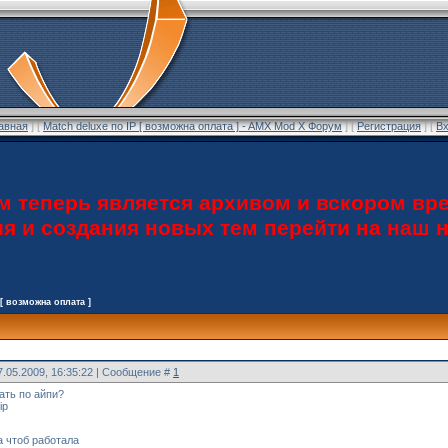
авная
] [
Match deluxe по IP [ возможна оплата ] - AMX Mod X Форум
] [
Регистрация
] [
В
теперь является архивом и вскором вре
ия и создания новых тем перейти на наш
 [ возможна оплата ]
7.05.2009, 16:35:22 | Сообщение #
1
ать по айпи?
ip
а чтоб работала