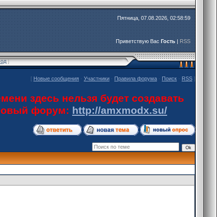
Пятница, 07.08.2026, 02:58:59
Приветствую Вас
Гость
|
RSS
ход
]
[
Новые сообщения
·
Участники
·
Правила форума
·
Поиск
·
RSS
]
мени здесь нельзя будет создавать
 новый форум:
http://amxmodx.su/