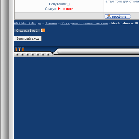
а там токо для стима
Репутация:
0
Статус:
Не в сети
AMX Mod X Форум
»
Плагины
»
Обсуждение сторонних плагинов
»
Match deluxe по IP
1
Страница
1
из
1