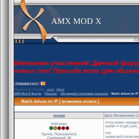
AMX MOD X
[
Гл
Вниманию участников! Данный форум 
новых тем! Просьба всем для общен
1
Страница
1
из
1
Модератор форума:
,
slogic
AlMod
AMX Mod X Форум
»
Плагины
»
Обсуждение сторонних плагинов
»
Match deluxe по IP
Match deluxe по IP [ возможна оплата ]
mozart
Дата: Воскресенье, 1
ктото может передел
Лейтенант
authid => to get_user_
плз
Группа: Пользователи
нужна веб статистик
Сообщений:
46