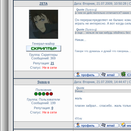
ZETA
Дата: Вторник, 21.07.2009, 10:50:28 
Quote
(
Syava-g
)
а чем он действительно отличается? какие 
Он перераспределяет не баланс коман
играть не интересно. А вот когда с
Quote
(
Syava-g
)
и еще... нельзя ли как нибудь обойтись без 
Никак...
Генерал-майор
Говори что думаешь и думай что говоришь..
Группа: Скриптеры
Сообщений:
369
Репутация:
21
Статус:
Не в сети
Syava-g
Дата: Вторник, 21.07.2009, 14:44:47 
Quote
Полковник
Никак...
жаль
Группа: Пользователи
Сообщений:
199
плагин забрал... спасибо.. жаль тольк
Репутация:
0
Статус:
Не в сети
d31ay