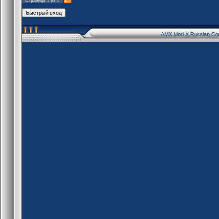
Страница
1
из
1
AMX Mod X Russian Co