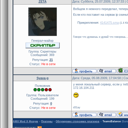
ZETA
Дата: Суббота, 25.07.2009, 12:37:33 
Вобщем я немного переделал, теперь 
Если кто поставит на сервак ip скиньт
Прикрепления:
4141475.sma
(1.4 Kb
Говори что думаешь и думай что говоришь..
Генерал-майор
Группа: Скриптеры
Сообщений:
369
Репутация:
21
Статус:
Не в сети
Syava-g
Дата: Среда, 05.08.2009, 17:04:58 | 
у меня локальный сервер, если у теб
Полковник
172.16.104.211
Группа: Пользователи
Сообщений:
199
Репутация:
0
d31ay
Статус:
Не в сети
AMX Mod X Форум
»
Плагины
»
Обсуждение сторонних плагинов
»
TeamsBalance
(Бал
1