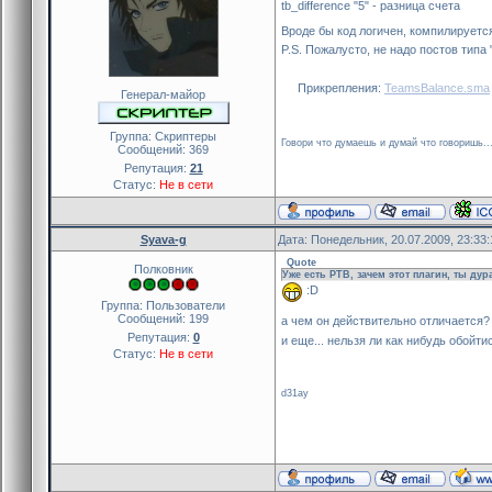
tb_difference "5" - разница счета
Вроде бы код логичен, компилируется,
P.S. Пожалусто, не надо постов типа 
Прикрепления:
TeamsBalance.sma
Генерал-майор
Группа: Скриптеры
Говори что думаешь и думай что говоришь..
Сообщений:
369
Репутация:
21
Статус:
Не в сети
Syava-g
Дата: Понедельник, 20.07.2009, 23:33
Quote
Полковник
Уже есть PTB, зачем этот плагин, ты дур
:D
Группа: Пользователи
Сообщений:
199
а чем он действительно отличается?
Репутация:
0
и еще... нельзя ли как нибудь обойти
Статус:
Не в сети
d31ay