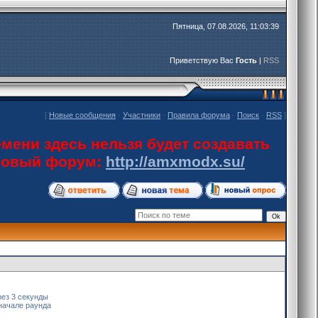
Пятница, 07.08.2026, 11:03:39
Приветствую Вас
Гость
|
RSS
[
Новые сообщения
·
Участники
·
Правила форума
·
Поиск
·
RSS
]
мени здесь нельзя будет создавать
 новый форум:
http://amxmodx.su/
рез 3 секунды
 начале раунда