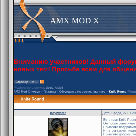
AMX MOD X
Вниманию участников! Данный форум 
новых тем! Просьба всем для общен
1
Страница
1
из
1
Модератор форума:
,
slogic
AlMod
AMX Mod X Форум
»
Плагины
»
Обсуждение сторонних плагинов
»
Knife Round
(Помаг
Knife Round
boywlater
Дата: Среда, 27.01.2
Есть плаг Knife Roun
Он после оканчяния 
Помогите подправить
И патом также писало
Помагите добрые люд