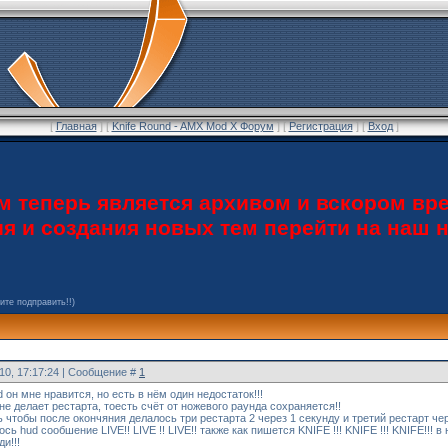
[
Главная
] [
Knife Round - AMX Mod X Форум
] [
Регистрация
] [
Вход
]
теперь является архивом и вскором вре
ия и создания новых тем перейти на наш
ите подправить!!)
010, 17:17:24 | Сообщение #
1
d он мне нравится, но есть в нём один недостаток!!!
не делает рестарта, тоесть счёт от ножевого раунда сохраняется!!
 чтобы после окончяния делалось три рестарта 2 через 1 секунду и третий рестарт че
сь hud сообшение LIVE!! LIVE !! LIVE!! также как пишется KNIFE !!! KNIFE !!! KNIFE!!! в
и!!!