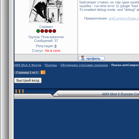
badcamper ставил, но там одни ошибк
ошибка - run time error 11 (plugin "ba
To enabled debug mode. and "debug" afte
Прикрепления:
antiCampersRada.
Сержант
Группа: Пользователи
Сообщений:
37
Репутация:
0
Статус:
Не в сети
AMX Mod X Форум
»
Плагины
»
Обсуждение сторонних плагинов
»
Плагин antiCamper
1
Страница
1
из
1
AMX Mod X Russian Co