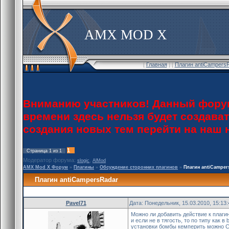
AMX MOD X
[
Главная
] [
Плагин antiCampers
Вниманию участников! Данный форум
времени здесь нельзя будет создава
создания новых тем перейти на наш
1
Страница
1
из
1
Модератор форума:
,
slogic
AlMod
AMX Mod X Форум
»
Плагины
»
Обсуждение сторонних плагинов
»
Плагин antiCamper
Плагин antiCampersRadar
Pavel71
Дата: Понедельник, 15.03.2010, 15:13
Можно ли добавить действие к плагину
и если не в тягость, то по типу как 
установки бомбы кемперить можно CT