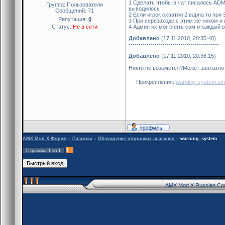
1 Сделать чтобы в чат писалось ADMIN
Группа: Пользователи
выводилось
Сообщений:
71
2 Если игрок схватил 2 варна то при 
Репутация:
0
3 При перезаходе с этим же ником и
Статус:
Не в сети
4 Админ их мог снять сам и каждый 
Добавлено
(17.11.2010, 20:35:40)
---------------------------------------------
Добавлено
(17.11.2010, 20:36:15)
---------------------------------------------
Никто не возьмется?Может заплатно
Прикрепления:
warning_system.s
AMX Mod X Форум
»
Плагины
»
Обсуждение сторонних плагинов
»
warning_system
1
Страница
1
из
1
AMX Mod X Russian Co