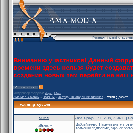
AMX MOD X
[
Главная
] [
warning_system
Вниманию участников! Данный форум
времени здесь нельзя будет создава
создания новых тем перейти на наш
1
Страница
1
из
1
Модератор форума:
,
slogic
AlMod
AMX Mod X Форум
»
Плагины
»
Обсуждение сторонних плагинов
»
warning_system
warning_system
animal
Дата: Среда, 17.11.2010, 20:36:15 | 
Добрый вечер. Нашел в инете этот п
Лейтенант
возможно подправьте, заранее благо