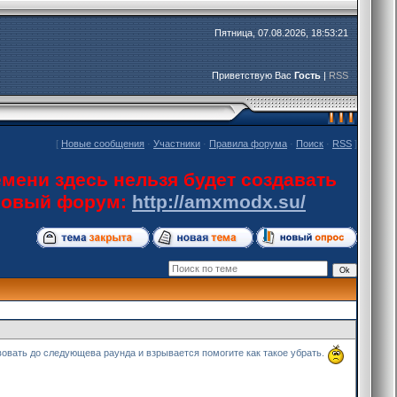
Пятница, 07.08.2026, 18:53:21
Приветствую Вас
Гость
|
RSS
[
Новые сообщения
·
Участники
·
Правила форума
·
Поиск
·
RSS
]
мени здесь нельзя будет создавать
 новый форум:
http://amxmodx.su/
твовать до следующева раунда и взрывается помогите как такое убрать.