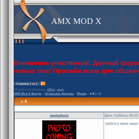
AMX MOD X
Вниманию участников! Данный форум 
новых тем! Просьба всем для общен
1
Страница
1
из
1
Модератор форума:
,
AlMod
slogic
AMX Mod X Форум
»
Остальные форумы
»
Мусор
»
c 4
(c 4)
c 4
apokalipsis
Дата: Суббота, 08.03
ребята у меня такая