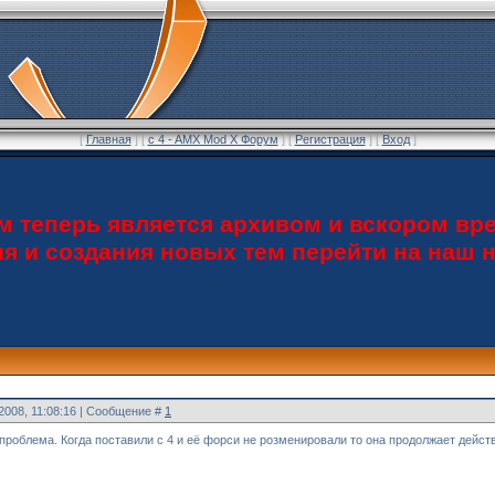
[
Главная
] [
c 4 - AMX Mod X Форум
] [
Регистрация
] [
Вход
]
теперь является архивом и вскором вре
ия и создания новых тем перейти на наш
.2008, 11:08:16 | Сообщение #
1
 проблема. Когда поставили с 4 и её форси не розменировали то она продолжает дейс