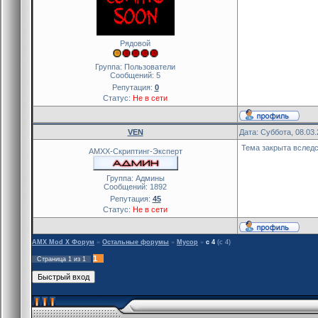
Рядовой
Группа: Пользователи
Сообщений:
5
Репутация:
0
Статус:
Не в сети
VEN
Дата: Суббота, 08.03
Тема закрыта вследс
AMXX-Скриптинг-Эксперт
Группа: Админы
Сообщений:
1892
Репутация:
45
Статус:
Не в сети
AMX Mod X Форум
»
Остальные форумы
»
Мусор
»
c 4
(c 4)
1
Страница
1
из
1