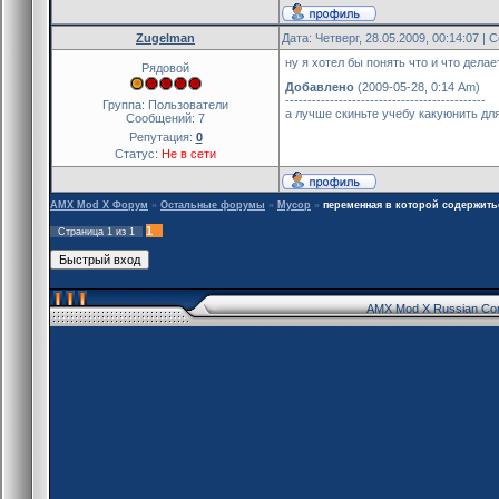
Zugelman
Дата: Четверг, 28.05.2009, 00:14:07 |
ну я хотел бы понять что и что делае
Рядовой
Добавлено
(2009-05-28, 0:14 Am)
---------------------------------------------
Группа: Пользователи
а лучше скиньте учебу какуюнить для 
Сообщений:
7
Репутация:
0
Статус:
Не в сети
AMX Mod X Форум
»
Остальные форумы
»
Мусор
»
переменная в которой содержит
1
Страница
1
из
1
AMX Mod X Russian Co