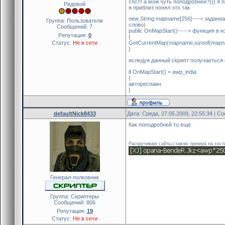
спс!!! а мож чуть поподробней?))) я 
Рядовой
я приблиз понял это так
new String:mapname[256]----> задан
Группа: Пользователи
слово)
Сообщений:
7
public OnMapStart()-----> функция в
Репутация:
0
{
Статус:
Не в сети
GetCurrentMap(mapname,sizeof(mapna
}
иследуя данный скрипт получаеться
if OnMapStart() = awp_india
{
автореспавн
}
defaultNick8433
Дата: Среда, 27.05.2009, 22:55:34 | 
Как поподробней то ещё
Раскручиваю сайты,ставлю трекера на хост
Генерал-полковник
Группа: Скриптеры
Сообщений:
806
Репутация:
19
Статус:
Не в сети