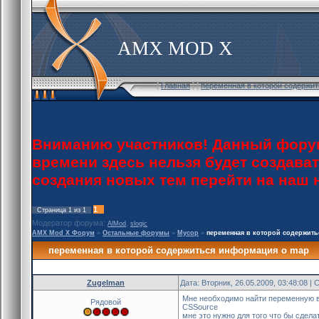
AMX MOD X
[
Главная
] [
переменная в которой содержи
Вниманию участников! Данный форум
времени здесь нельзя будет создава
создания новых тем перейти на наш
1
Страница
1
из
1
Модератор форума:
,
AlMod
slogic
AMX Mod X Форум
»
Остальные форумы
»
Мусор
»
переменная в которой содержит
переменная в которой содержиться информация о map
Zugelman
Дата: Вторник, 26.05.2009, 03:48:08 
Мне необходимо найти переменную в 
Рядовой
CSSource
мне это нужно для того что бы сдел