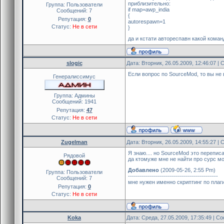
приблизительно:
Группа: Пользователи
if map=awp_india
Сообщений:
7
{
Репутация:
0
autorespawn=1
Статус:
Не в сети
}
да и кстати автореспавн какой кома
slogic
Дата: Вторник, 26.05.2009, 12:46:07 
Если вопрос по SourceMod, то вы не 
Генералиссимус
Группа: Админы
Сообщений:
1941
Репутация:
47
Статус:
Не в сети
Zugelman
Дата: Вторник, 26.05.2009, 14:55:27 
Я знаю.... но SourceMod это перепис
Рядовой
да ктомуже мне не найти про сурс мо
Добавлено
(2009-05-26, 2:55 Pm)
Группа: Пользователи
---------------------------------------------
Сообщений:
7
мне нужен именно скриптинг по плаг
Репутация:
0
Статус:
Не в сети
Koka
Дата: Среда, 27.05.2009, 17:35:49 | 