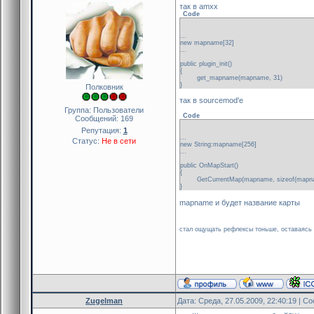
так в amxx
Code
...
new mapname[32]
...
public plugin_init()
{
get_mapname(mapname, 31)
}
Полковник
так в sourcemod'е
Группа: Пользователи
Code
Сообщений:
169
Репутация:
1
...
Статус:
Не в сети
new String:mapname[256]
...
public OnMapStart()
{
GetCurrentMap(mapname, sizeof(mapna
}
mapname и будет название карты
стал ощущать рефлексы тоньше, оставаясь к
Zugelman
Дата: Среда, 27.05.2009, 22:40:19 | 