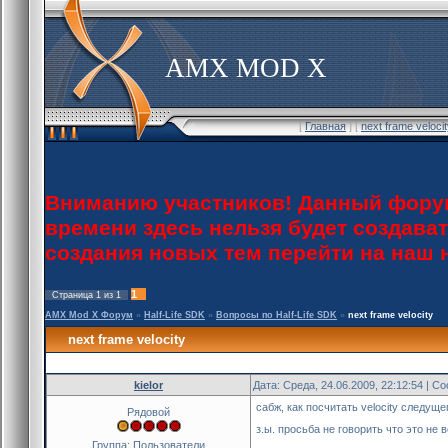
AMX MOD X
[
Главная
] [
next frame veloc
Вниманию участников! Данный форум
времени здесь нельзя будет создава
создания новых тем перейти на наш
1
Страница
1
из
1
AMX Mod X Форум
»
Half-Life SDK
»
Вопросы по Half-Life SDK
»
next frame velocity
next frame velocity
kielor
Дата: Среда, 24.06.2009, 22:12:54 | 
сабж, как посчитать velocity следущ
Рядовой
з.ы. просьба не говорить что это не
Группа: Пользователи