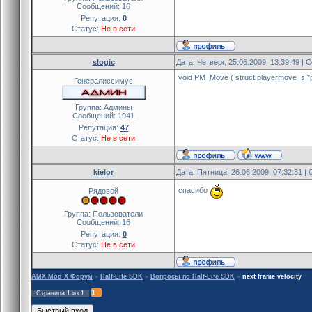
Сообщений:
16
Репутация:
0
Статус:
Не в сети
slogic
Дата: Четверг, 25.06.2009, 13:39:49 |
void PM_Move ( struct playermove_s *
Генералиссимус
Группа: Админы
Сообщений:
1941
Репутация:
47
Статус:
Не в сети
kielor
Дата: Пятница, 26.06.2009, 07:32:31 
спасибо
Рядовой
Группа: Пользователи
Сообщений:
16
Репутация:
0
Статус:
Не в сети
AMX Mod X Форум
»
Half-Life SDK
»
Вопросы по Half-Life SDK
»
next frame velocity
1
Страница
1
из
1