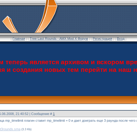
[
Главная
] [
Tree Last Rounds - AMX Mod X Форум
] [
Регистрация
] [
Вход
]
теперь является архивом и вскором вре
ия и создания новых тем перейти на наш
5.06.2008, 21:40:52 | Сообщение #
1
ца mp_timelimit плагин ставит mp_timelimit = 0 и дает доиграть еще 3 раунда после чего
st3rounds.sma
(3.3 Kb)