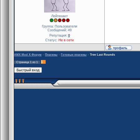
Лейтенант
Группа: Пользователи
Сообщений:
49
Репутация:
0
Статус:
Не в сети
AMX Mod X Форум
»
Плагины
»
Готовые плагины
»
Tree Last Rounds
1
Страница
1
из
1