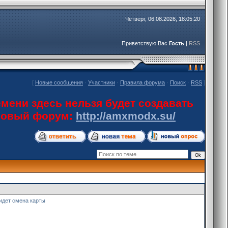
Четверг, 06.08.2026, 18:05:20
Приветствую Вас
Гость
|
RSS
[
Новые сообщения
·
Участники
·
Правила форума
·
Поиск
·
RSS
]
мени здесь нельзя будет создавать
 новый форум:
http://amxmodx.su/
 идет смена карты