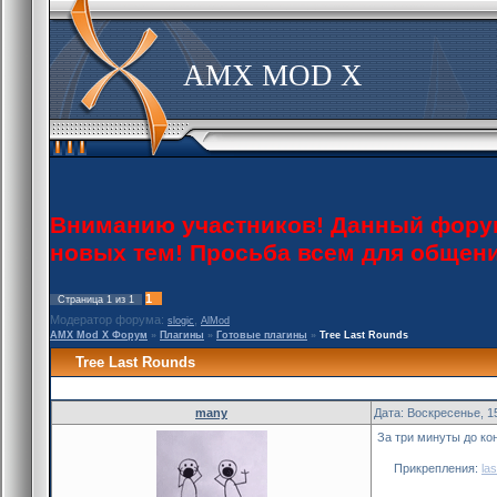
AMX MOD X
Вниманию участников! Данный форум 
новых тем! Просьба всем для общен
1
Страница
1
из
1
Модератор форума:
,
slogic
AlMod
AMX Mod X Форум
»
Плагины
»
Готовые плагины
»
Tree Last Rounds
Tree Last Rounds
many
Дата: Воскресенье, 1
За три минуты до кон
Прикрепления:
la