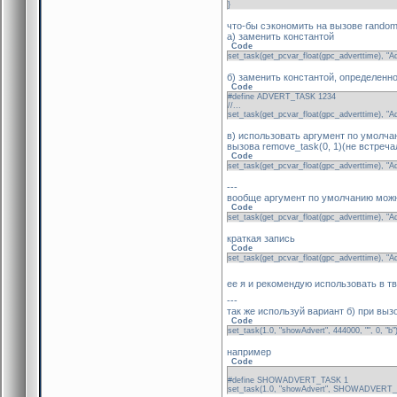
}
что-бы сэкономить на вызове rando
а) заменить константой
Code
set_task(get_pcvar_float(gpc_adverttime), "Adve
б) заменить константой, определенн
Code
#define ADVERT_TASK 1234
//...
set_task(get_pcvar_float(gpc_adverttime), "A
в) использовать аргумент по умолчан
вызова remove_task(0, 1)(не встреча
Code
set_task(get_pcvar_float(gpc_adverttime), "Adve
---
вообще аргумент по умолчанию можно
Code
set_task(get_pcvar_float(gpc_adverttime), "Adve
краткая запись
Code
set_task(get_pcvar_float(gpc_adverttime), "Adve
ее я и рекомендую использовать в т
---
так же используй вариант б) при выз
Code
set_task(1.0, "showAdvert", 444000, "", 0, "b"
например
Code
#define SHOWADVERT_TASK 1
set_task(1.0, "showAdvert", SHOWADVERT_TA