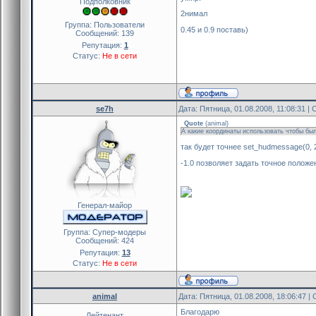
Подполковник
2нимал
Группа: Пользователи
0.45 и 0.9 поставь)
Сообщений:
139
Репутация:
1
Статус:
Не в сети
se7h
Дата: Пятница, 01.08.2008, 11:08:31 
Quote
(
animal
)
А какие координаты использовать чтобы был
так будет точнее set_hudmessage(0, 
-1.0 позволяет задать точное положе
Генерал-майор
Группа: Cупер-модеры
Сообщений:
424
Репутация:
13
Статус:
Не в сети
animal
Дата: Пятница, 01.08.2008, 18:06:47 
Благодарю
Лейтенант