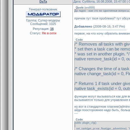
DaTa
Дата: Суббота, 16.08.2008, 15:47:00 
Quote
(
end999
)
Генерал-полковник
Да ладно - вам это же однотипные вопросы
причем тут твоя проблема? тут обс
Группа: Cупер-модеры
Сообщений:
1025
Добавлено
(2008-08-16, 3:47 Pm)
Репутация:
16
---------------------------------------------
Статус:
Не в сети
первое, на что хочу обратить внима
Code
/* Removes all tasks with give
* set then a task can be rem
* was set in another plugin. */
native remove_task(id = 0, ou
/* Changes the time of a task 
native change_task(id = 0, F
/* Returns 1 if task under give
native task_exists(id = 0, out
функции могут вызываться как для вну
вызываются только для управления в
но вот в стандартном плагине(adminv
айди поосторожнее надо быть, больш
---
Code
public plugin_cfg()
{
set_task(get_pcvar_float(gpc_adverttime), "Ad