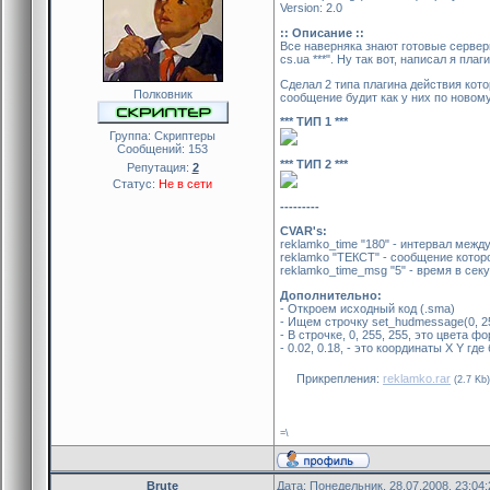
Version: 2.0
:: Описание ::
Все наверняка знают готовые серверы
cs.ua ***". Ну так вот, написал я пл
Сделал 2 типа плагина действия котор
Полковник
сообщение будит как у них по новом
*** ТИП 1 ***
Группа: Скриптеры
Сообщений:
153
*** ТИП 2 ***
Репутация:
2
Статус:
Не в сети
---------
CVAR's:
reklamko_time "180" - интервал меж
reklamko "ТЕКСТ" - сообщение котор
reklamko_time_msg "5" - время в сек
Дополнительно:
- Откроем исходный код (.sma)
- Ищем строчку set_hudmessage(0, 255, 
- В строчке, 0, 255, 255, это цвета 
- 0.02, 0.18, - это координаты X Y г
Прикрепления:
reklamko.rar
(2.7 Kb)
=\
Brute
Дата: Понедельник, 28.07.2008, 23:04