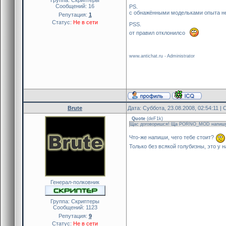
Сообщений:
16
PS.
с обнажёнными модельками опыта нет
Репутация:
1
Статус:
Не в сети
PSS.
от правил отклонилсо
www.antichat.ru - Administrator
Brute
Дата: Суббота, 23.08.2008, 02:54:11 
Quote
(
deF1k
)
Щас договоришся! Ща PORNO_MOD напишу
Что-же напиши, чего тебе стоит?
Только без всякой голубизны, это у
Генерал-полковник
Группа: Скриптеры
Сообщений:
1123
Репутация:
9
Статус:
Не в сети