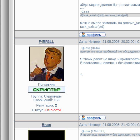
айди задачи должен быть отличимым о
---
Code
if(task_exists(pid)) remove_task(pid)
можно смело заменить на remove_task
task_exists(pid)
F4RR3LL
Дата: Четверг, 21.08.2008, 20:32:00 |
Quote
(
DaTa
)
причем тут твоя проблема? тут обсуждаетс
Я твоих работ не вижу, и критиковать
Я всеголишь новичок + без фонтазии,
=\
Полковник
Группа: Скриптеры
Сообщений:
153
Репутация:
2
Статус:
Не в сети
Brute
Дата: Четверг, 21.08.2008, 21:42:09 |
Quote
(
F4RR3LL
)
Я всеголишь новичок + без фонтазии, то чт