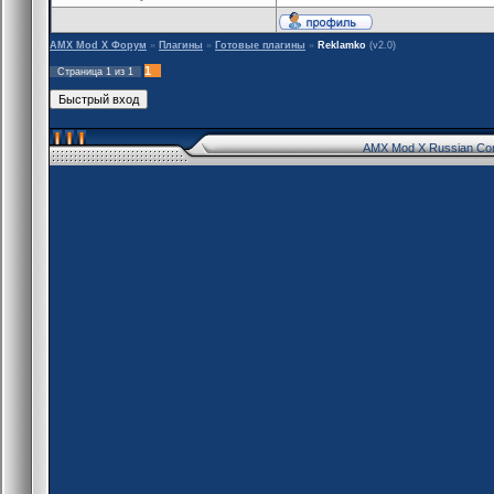
AMX Mod X Форум
»
Плагины
»
Готовые плагины
»
Reklamko
(v2.0)
1
Страница
1
из
1
AMX Mod X Russian Co