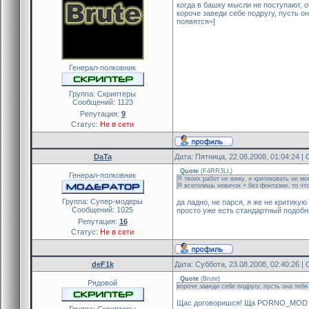
когда в башку мысли не поступают, о
короче заведи себе подругу, пусть 
появятся=]
Генерал-полковник
Группа: Скриптеры
Сообщений:
1123
Репутация:
9
Статус:
Не в сети
DaTa
Дата: Пятница, 22.08.2008, 01:04:24 
Quote
(
F4RR3LL
)
Генерал-полковник
Я твоих работ не вижу, и критиковать не мо
Я всеголишь новичок + без фонтазии, то чт
Группа: Cупер-модеры
да ладно, не парся, я же не критикую
Сообщений:
1025
просто уже есть стандартный подобны
Репутация:
16
Статус:
Не в сети
deF1k
Дата: Суббота, 23.08.2008, 02:40:26 
Quote
(
Brute
)
Рядовой
короче заведи себе подругу, пусть она теб
Щас договоришся! Ща PORNO_MOD н
Группа: Скриптеры