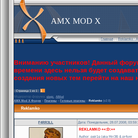
AMX MOD X
[
Главная
] [
Reklamko - 
Вниманию участников! Данный форум
времени здесь нельзя будет создава
создания новых тем перейти на наш
1
Страница
1
из
1
Модератор форума:
,
slogic
AlMod
AMX Mod X Форум
»
Плагины
»
Готовые плагины
»
Reklamko
(v2.0)
Reklamko
F4RR3LL
Дата: Понедельник, 28.07.2008, 03:59
REKLAMKO +=:D:=+
Author: patr1g (aka f4rr3ll) & pr4yer