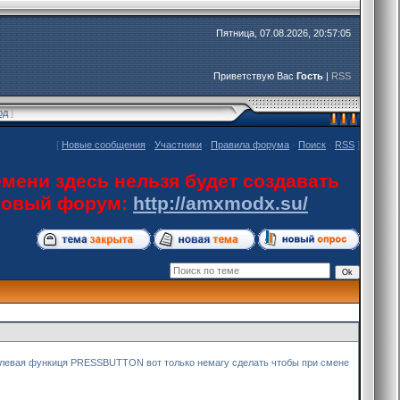
Пятница, 07.08.2026, 20:57:05
Приветствую Вас
Гость
|
RSS
од
]
[
Новые сообщения
·
Участники
·
Правила форума
·
Поиск
·
RSS
]
мени здесь нельзя будет создавать
 новый форум:
http://amxmodx.su/
нулевая функиця PRESSBUTTON вот только немагу сделать чтобы при смене