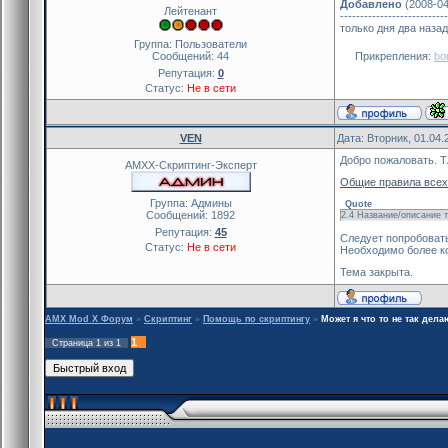
Добавлено
(2008-04
Лейтенант
---------------------------
только дня два назад
Группа: Пользователи
Сообщений:
44
Прикрепления:
bo
Репутация:
0
Статус:
Не в сети
VEN
Дата: Вторник, 01.04.
Добро пожаловать. Т
AMXX-Скриптинг-Эксперт
Общие правила всех
Группа: Админы
Quote
Сообщений:
1892
2.4 Название/описание 
Репутация:
45
Следует попробовать
Статус:
Не в сети
Необходимо более к
Тема закрыта.
AMX Mod X Форум
»
Скриптинг
»
Помощь по скриптингу
»
Может я что то не так дела
1
Страница
1
из
1