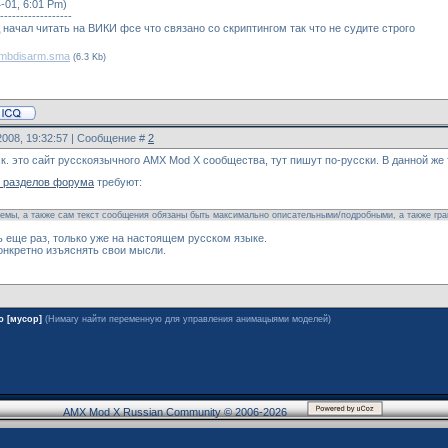
-01, 6:01 Pm)
------------------
 начал читать на ВИКИ фсе что связано со скриптингом так что не судите строго
mbdisarm.sma
(6.3 Kb)
2008, 19:32:57 | Сообщение #
2
.к. это сайт русскоязычного AMX Mod X сообщества, тут пишут по-русски. В данной же
 разделов форума
требуют:
темы, а также сам текст сообщения обязаны быть максимально описательными/подробными, а также гр
 еще раз, только уже на настоящем русском языке.
онкретно изъяснять свои мысли.
ю [мусор]
(Нимагу найти переменную для управления анимацыями моделей)
AMX Mod X Russian Community © 2006-2026