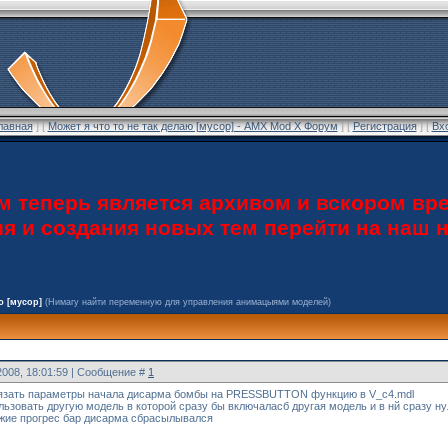
лавная
] [
Может я что то не так делаю [мусор] - AMX Mod X Форум
] [
Регистрация
] [
Вх
теперь является архивом и вскором вре
ия и создания новых тем перейти на наш
ю [мусор]
(Нимагу найти переменную для управления анимацыями моделей)
2008, 18:01:59 | Сообщение #
1
вязать параметры начала дисарма бомбы на PRESSBUTTON функцию в V_c4.mdl
ьзовать другую модель в которой сразу бы включаласб другая модель и в нй сразу 
ужие прогрес бар дисарма сбрасылывался