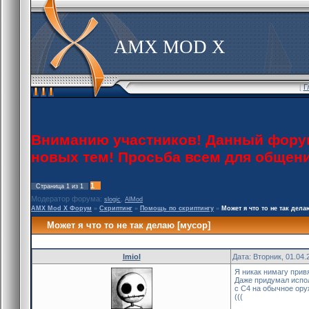
AMX MOD X
[
Г
Вниманию участников! Данный форум 
новых тем! Просьба всем для общен
1
Страница
1
из
1
Модератор форума:
,
slogic
AlMod
AMX Mod X Форум
»
Скриптинг
»
Помощь по скриптингу
»
Может я что то не так дела
Может я что то не так делаю [мусор]
lmiol
Дата: Вторник, 01.04.
Я никак нимагу при
Даже придумал испол
с С4 на обычное ор
(((