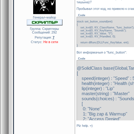
тишына)?
Пробывал этот код, но привело к cras
Code
Генерал-майор
stock set_button_sound(ent)
{
set_kvd(0, KV_ClassName, "func_button")
Группа: Скриптеры
set_kvd(0, KV_KeyName, "Sounds");
Сообщений:
292
set_kvd(0, KV_Value, "0");
set_kvd(0, KV_fHandled, 0);
Репутация:
7
Статус:
Не в сети
return dllfunc(DLLFunc_KeyValue, ent);
}
Вот информачыя о "func_button":
Code
@SolidClass base(Global,Tar
[
speed(integer) : "Speed" : 
health(integer) : "Health (sho
lip(integer) : "Lip"
master(string) : "Master
sounds(choices) : "Sound
[
0: "None"
1: "Big zap & Warmup"
2: "Access Denied"
3: "Access Granted"
Plz help. =)
4: "Quick Combolock"