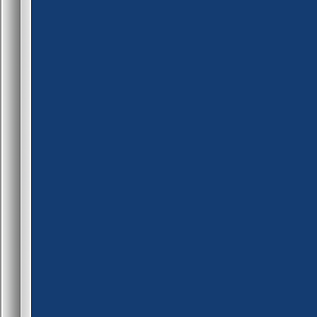
set_kvd(0, KV_ClassName, 
set_kvd(0, KV_KeyName, "r
set_kvd(0, KV_Value, equal(
set_kvd(0, KV_fHandled, 0)
if( !dllfunc(DLLFunc_KeyValu
return 0;
set_kvd(0, KV_ClassName, 
set_kvd(0, KV_KeyName, "
set_kvd(0, KV_Value, "0");
set_kvd(0, KV_fHandled, 0)
if( !dllfunc(DLLFunc_KeyValu
return 0;
set_kvd(0, KV_ClassName, 
set_kvd(0, KV_KeyName, "t
set_kvd(0, KV_Value, start?
set_kvd(0, KV_fHandled, 0)
if( !dllfunc(DLLFunc_KeyValu
return 0;
set_kvd(0, KV_ClassName, 
set_kvd(0, KV_KeyName, "
set_kvd(0, KV_Value, "0");
set_kvd(0, KV_fHandled, 0)
if( !dllfunc(DLLFunc_KeyValu
return 0;