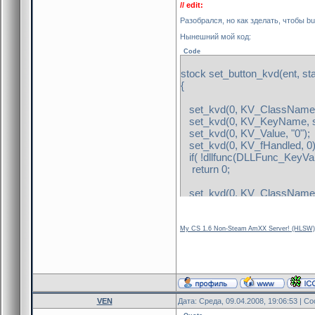
5: "Power Deadbolt 1"
// edit:
6: "Power Deadbolt 2"
Разобрался, но как зделать, чтобы bu
7: "Plunger"
8: "Small zap"
Нынешний мой код:
9: "Keycard Sound"
Code
10: "Buzz"
11: "Buzz Off"
stock set_button_kvd(ent, sta
14: "Lightswitch"
{
]
wait(integer) : "delay before 
set_kvd(0, KV_ClassName, 
delay(string) : "Delay before 
set_kvd(0, KV_KeyName, sta
spawnflags(flags) =
set_kvd(0, KV_Value, "0");
[
set_kvd(0, KV_fHandled, 0)
1: "Don't move" : 0
if( !dllfunc(DLLFunc_KeyValu
32: "Toggle" : 0
return 0;
64: "Sparks" : 0
256:"Touch Activates": 0
set_kvd(0, KV_ClassName, 
]
set_kvd(0, KV_KeyName, "u
locked_sound(choices) : "
set_kvd(0, KV_Value, "0");
[
set_kvd(0, KV_fHandled, 0)
My CS 1.6 Non-Steam AmXX Server! (HLSW)
0: "None"
if( !dllfunc(DLLFunc_KeyValu
2: "Access Denied"
return 0;
8: "Small zap"
10: "Buzz"
set_kvd(0, KV_ClassName, 
11: "Buzz Off"
set_kvd(0, KV_KeyName, "l
12: "Latch Locked"
set_kvd(0, KV_Value, "0");
VEN
Дата: Среда, 09.04.2008, 19:06:53 | 
]
set_kvd(0, KV_fHandled, 0)