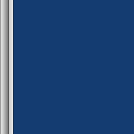
set_kvd(0, KV_KeyName, "a
set_kvd(0, KV_Value, "0.00
set_kvd(0, KV_fHandled, 0)
if( !dllfunc(DLLFunc_KeyValu
return 0;
return dllfunc(DLLFunc_Spa
}