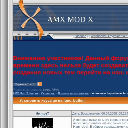
AMX MOD X
[
Главная
] [
Установить keyvalue на f
Вниманию участников! Данный форум
времени здесь нельзя будет создава
создания новых тем перейти на наш
1
Страница
1
из
1
Модератор форума:
,
slogic
AlMod
AMX Mod X Форум
»
Скриптинг
»
Помощь по скриптингу
»
Установить keyvalue на fun
Установить keyvalue на func_button
He_npeT
Дата: Воскресенье, 06.04.2008, 05:25
Я всё ещё никак не могу хорошо понят
через эвент emitsound мог вычеслить
Ham_Use). В обшем возвращаемся к те