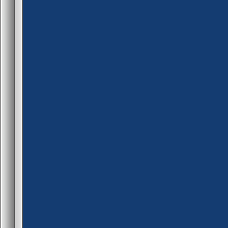
set_kvd(0, KV_ClassName, 
set_kvd(0, KV_KeyName, "r
if( equal(g_iButtonStart_mo
set_kvd(0, KV_Value, start?
else
set_kvd(0, KV_Value, "0 0 0
set_kvd(0, KV_fHandled, 0)
if( !dllfunc(DLLFunc_KeyValu
return 0;
set_kvd(0, KV_ClassName, 
set_kvd(0, KV_KeyName, "r
set_kvd(0, KV_Value, equal(
set_kvd(0, KV_fHandled, 0)
if( !dllfunc(DLLFunc_KeyValu
return 0;
set_kvd(0, KV_ClassName, 
set_kvd(0, KV_KeyName, "s
set_kvd(0, KV_Value, "33")
set_kvd(0, KV_fHandled, 0)
if( !dllfunc(DLLFunc_KeyValu
return 0;
set_kvd(0, KV_ClassName, 