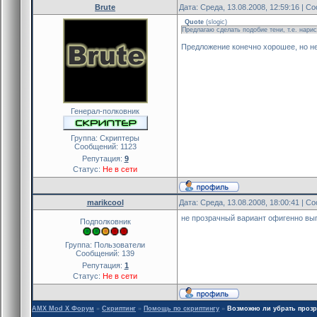
Brute
Дата: Среда, 13.08.2008, 12:59:16 | 
Quote
(
slogic
)
Предлагаю сделать подобие тени, т.е. нар
Предложение конечно хорошее, но не
Генерал-полковник
Группа: Скриптеры
Сообщений:
1123
Репутация:
9
Статус:
Не в сети
marikcool
Дата: Среда, 13.08.2008, 18:00:41 | 
не прозрачный вариант офигенно выг
Подполковник
Группа: Пользователи
Сообщений:
139
Репутация:
1
Статус:
Не в сети
AMX Mod X Форум
»
Скриптинг
»
Помощь по скриптингу
»
Возможно ли убрать прозр