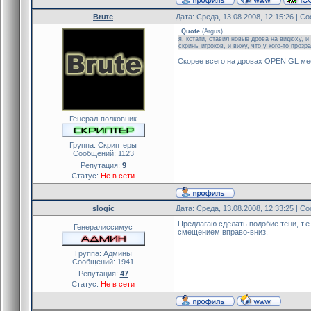
Brute
Дата: Среда, 13.08.2008, 12:15:26 | 
Quote
(
Argus
)
я, кстати, ставил новые дрова на видюху, 
скрины игроков, и вижу, что у кого-то проз
Скорее всего на дровах OPEN GL ме
Генерал-полковник
Группа: Скриптеры
Сообщений:
1123
Репутация:
9
Статус:
Не в сети
slogic
Дата: Среда, 13.08.2008, 12:33:25 | 
Предлагаю сделать подобие тени, т.
Генералиссимус
смещением вправо-вниз.
Группа: Админы
Сообщений:
1941
Репутация:
47
Статус:
Не в сети