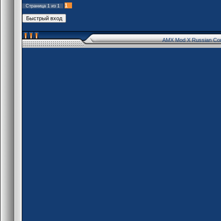
1
Страница
1
из
1
AMX Mod X Russian Co