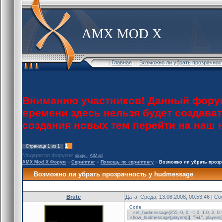
AMX MOD X
[
Главная
] [
Возможно ли убрать прозрачнос
Вниманию участников! Данный форум
времени здесь нельзя будет создава
создания новых тем перейти на наш
1
Страница
1
из
1
Модератор форума:
,
slogic
AlMod
AMX Mod X Форум
»
Скриптинг
»
Помощь по скриптингу
»
Возможно ли убрать прозр
Возможно ли убрать прозрачность у hudmessage
Brute
Дата: Среда, 13.08.2008, 00:53:46 | 
Code
set_hudmessage(255, 0, 0, -1.0, 1.0, 2, 0.
show_hudmessage(players[i], "%L", playe