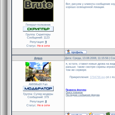
Вот, рисуем у клиента сообщение хе
хорошо освещенной локации.
Генерал-полковник
Группа: Скриптеры
Сообщений:
1123
Репутация:
9
Статус:
Не в сети
Argus
Дата: Среда, 13.08.2008, 11:15:56 | 
я, кстати, ставил новые дрова на ви
раньше. также смотрю скрины игроков,
том же сервере.
Прикрепления:
3794796.jpg
(10.1 Kb
AMXModX Fan
Правила форума
Поиск плагинов
Группа: Cупер-модеры
Последние сообщения форума
Сообщений:
379
Репутация:
8
Статус:
Не в сети