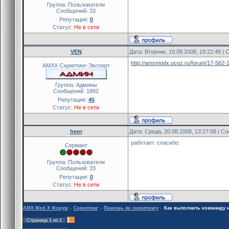
Группа: Пользователи
Сообщений:
33
Репутация:
0
Статус:
Не в сети
VEN
Дата: Вторник, 19.08.2008, 19:22:48 
http://amxmodx.ucoz.ru/forum/17-562-
AMXX-Скриптинг-Эксперт
Группа: Админы
Сообщений:
1892
Репутация:
45
Статус:
Не в сети
heor
Дата: Среда, 20.08.2008, 13:27:58 | 
работает. спасибо.
Сержант
Группа: Пользователи
Сообщений:
33
Репутация:
0
Статус:
Не в сети
AMX Mod X Форум
»
Скриптинг
»
Помощь по скриптингу
»
Как выполнить комманду на
1
Страница
1
из
1