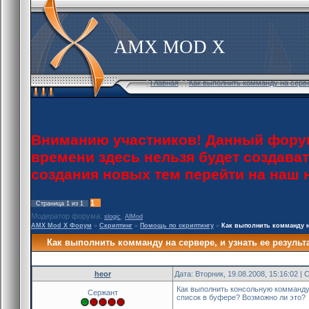
AMX MOD X
[
Главная
] [
Как выполнить комманду на серве
Вниманию участников! Данный форум
времени здесь нельзя будет создава
создания новых тем перейти на наш
1
Страница
1
из
1
Модератор форума:
,
slogic
AlMod
AMX Mod X Форум
»
Скриптинг
»
Помощь по скриптингу
»
Как выполнить комманду на
Как выполнить комманду на сервере, и узнать ее результ
heor
Дата: Вторник, 19.08.2008, 15:16:02 
Как выполнить консольную комманду 
Сержант
список в буфере? Возможно ли это?