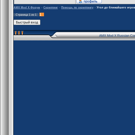
}
AMX Mod X Форум
»
Скриптинг
»
Помощь по скриптингу
»
Угол до ближайшего игрок
1
Страница
1
из
1
AMX Mod X Russian Co