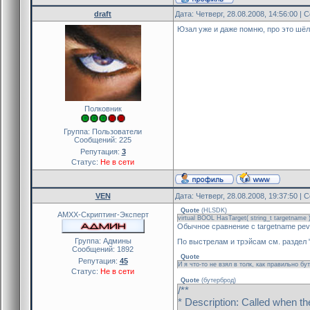
draft
Дата: Четверг, 28.08.2008, 14:56:00 |
Юзал уже и даже помню, про это шёл р
Полковник
Группа: Пользователи
Сообщений:
225
Репутация:
3
Статус:
Не в сети
VEN
Дата: Четверг, 28.08.2008, 19:37:50 |
Quote
(
HLSDK
)
AMXX-Скриптинг-Эксперт
virtual BOOL HasTarget( string_t targetname
Обычное сравнение с targetname pev
Группа: Админы
По выстрелам и трэйсам см. раздел 
Сообщений:
1892
Quote
Репутация:
45
И я что-то не взял в толк, как правильно б
Статус:
Не в сети
Quote
(
бутерброд
)
/**
* Description: Called when th