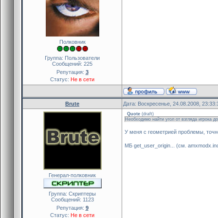
Полковник
Группа: Пользователи
Сообщений:
225
Репутация:
3
Статус:
Не в сети
Brute
Дата: Воскресенье, 24.08.2008, 23:33
Quote
(
draft
)
Необходимо найти угол от взгляда игрока до
У меня с геометрией проблемы, точ
МБ get_user_origin... (см. amxmodx.in
Генерал-полковник
Группа: Скриптеры
Сообщений:
1123
Репутация:
9
Статус:
Не в сети