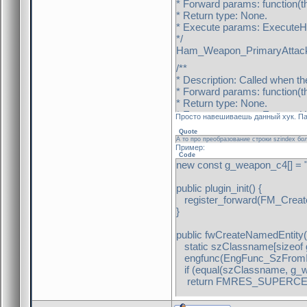
* Forward params: function(th
* Return type: None.
* Execute params: Execute
*/
Ham_Weapon_PrimaryAttac
/**
* Description: Called when th
* Forward params: function(th
* Return type: None.
* Execute params: Execute
Просто навешиваешь данный хук. Па
*/
Quote
Ham_Weapon_SecondaryAtt
А то про преобразование строки szindex бол
Пример:
Code
new const g_weapon_c4[] =
public plugin_init() {
register_forward(FM_Create
}
public fwCreateNamedEntity
static szClassname[sizeof
engfunc(EngFunc_SzFromInd
if (equal(szClassname, g_
return FMRES_SUPERC
return FMRES_IGNORED