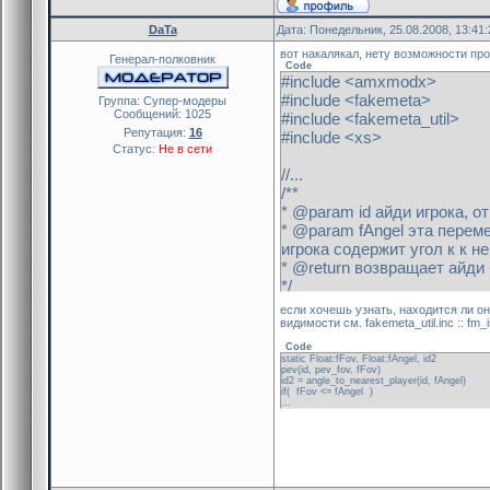
DaTa
Дата: Понедельник, 25.08.2008, 13:41
вот накалякал, нету возможности про
Генерал-полковник
Code
#include <amxmodx>
#include <fakemeta>
Группа: Cупер-модеры
Сообщений:
1025
#include <fakemeta_util>
Репутация:
16
#include <xs>
Статус:
Не в сети
//...
/**
* @param id айди игрока, о
* @param fAngel эта перем
игрока содержит угол к к н
* @return возвращает айди
*/
stock angle_to_nearest_player
если хочешь узнать, находится ли он
{
видимости см. fakemeta_util.inc :: fm_i
//ищем ближайшего игрок
Code
static ePlayer, Float:fDist, Fl
static Float:fFov, Float:fAngel, id2
pev(id, pev_fov, fFov)
id2 = angle_to_nearest_player(id, fAngel)
if( fFov <= fAngel )
//iTeam = get_user_team(id
...
pev(id, pev_origin, vOrigin)
pev(id, pev_view_ofs, vOrig
xs_vec_add(vOrigin, vOrigin