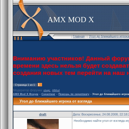
AMX MOD X
[
Главная
] [
Угол до ближайшего игрока
Вниманию участников! Данный форум
времени здесь нельзя будет создава
создания новых тем перейти на наш
1
Страница
1
из
1
Модератор форума:
,
slogic
AlMod
AMX Mod X Форум
»
Скриптинг
»
Помощь по скриптингу
»
Угол до ближайшего игрок
Угол до ближайшего игрока от взгляда
draft
Дата: Воскресенье, 24.08.2008, 22:18
Необходимо найти угол от взгляда иг