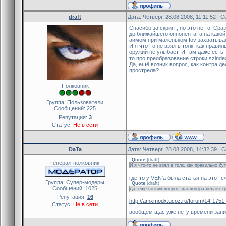
ePlayer = 0
for(i = 1; i <= get_maxplayer
{
draft
Дата: Четверг, 28.08.2008, 11:11:52 |
if( i == id || !is_user_alive(
Спасибо за скрипт, но это не то. Ср
continue
до ближайшего оппонента, а на какой
аимом при маленьком fov захватывае
И я что-то не взял в толк, как прав
pev(i, pev_origin, vOrigin2)
оружий не улыбает. И там даже есть 
то про преобразование строки szindex
Да, ещё возник вопрос, как контра 
fCurDist = get_distance_f(v
прострела?
if( !ePlayer || fCurDist < fD
{
Полковник
ePlayer = i
fDist = fCurDist
Группа: Пользователи
Сообщений:
225
}
Репутация:
3
}
Статус:
Не в сети
if( !ePlayer )
return 0
DaTa
Дата: Четверг, 28.08.2008, 14:32:39 |
Quote
(
draft
)
pev(ePlayer, pev_origin, vO
Генерал-полковник
И я что-то не взял в толк, как правильно б
где-то у VEN'а была статья на этот 
fAngel = fm_get_view_angle_
Группа: Cупер-модеры
Quote
(
draft
)
Сообщений:
1025
Да, ещё возник вопрос, как контра делает т
return ePlayer
Репутация:
16
http://amxmodx.ucoz.ru/forum/14-1751
Статус:
Не в сети
}
вообщем щас уже нету времени зан