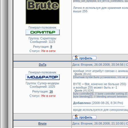
entity_set_byte(eid, EV_BYTE_controller1, qu
Лично я используя для хранения кол
выше 255
Генерал-полковник
Группа: Скриптеры
Сообщений:
1123
Репутация:
9
Статус:
Не в сети
DaTa
Дата: Вторник, 26.08.2008, 20:34:56 
вообще этот атрибут связан с анимаци
Генерал-полковник
Quote
(
Brute
)
Опытным путём было установлено, что не 
Группа: Cупер-модеры
BYTE = 8bit, конечно не больше 255)
Сообщений:
1025
а вообще 255 может быть и -1
Quote
(
HLSDK
)
Репутация:
16
byte controller[4]; // bone controller setting (0
Статус:
Не в сети
byte blending[2]; // blending amount between
Добавлено
(2008-08-26, 8:34 Pm)
---------------------------------------------
вроде используется для синхронизац
Brute
Дата: Вторник, 26.08.2008, 21:10:00 