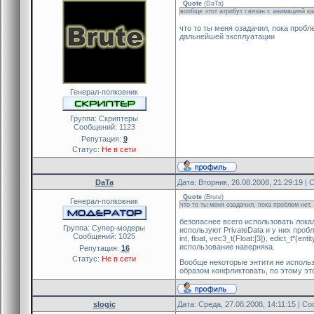
Quote
(
DaTa
)
вообще этот атрибут связан с анимацией как
что то ты меня озадачил, пока пробл
дальнейшей эксплуатации
Генерал-полковник
Группа: Скриптеры
Сообщений:
1123
Репутация:
9
Статус:
Не в сети
DaTa
Дата: Вторник, 26.08.2008, 21:29:19 
Quote
(
Brute
)
Генерал-полковник
что то ты меня озадачил, пока проблем нет
безопаснее всего использовать лок
Группа: Cупер-модеры
используют PrivateData и у них проб
Сообщений:
1025
int, float, vec3_t(Float:[3]), edict_t*(e
использование наверняка.
Репутация:
16
Статус:
Не в сети
Вообще некоторые энтити не использ
образом конфликтовать, по этому это
slogic
Дата: Среда, 27.08.2008, 14:11:15 | 