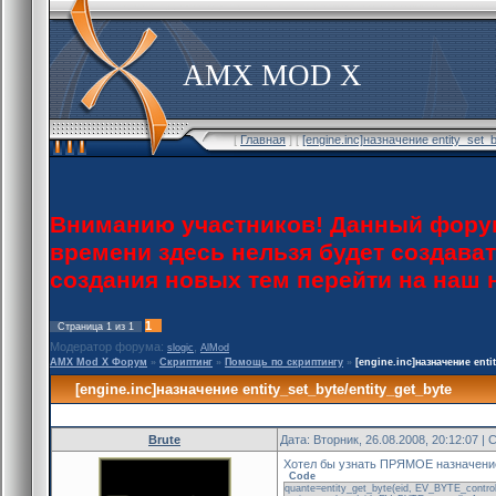
AMX MOD X
[
Главная
] [
[engine.inc]назначение entity_set
Вниманию участников! Данный форум
времени здесь нельзя будет создава
создания новых тем перейти на наш
1
Страница
1
из
1
Модератор форума:
,
slogic
AlMod
AMX Mod X Форум
»
Скриптинг
»
Помощь по скриптингу
»
[engine.inc]назначение enti
[engine.inc]назначение entity_set_byte/entity_get_byte
Brute
Дата: Вторник, 26.08.2008, 20:12:07 
Хотел бы узнать ПРЯМОЕ назначение
Code
quante=entity_get_byte(eid, EV_BYTE_control