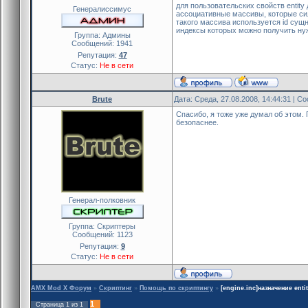
для пользовательских свойств entit
Генералиссимус
ассоциативные массивы, которые сил
такого массива используется id сущн
индексы которых можно получить ну
Группа: Админы
Сообщений:
1941
Репутация:
47
Статус:
Не в сети
Brute
Дата: Среда, 27.08.2008, 14:44:31 | 
Спасибо, я тоже уже думал об этом. 
безопаснее.
Генерал-полковник
Группа: Скриптеры
Сообщений:
1123
Репутация:
9
Статус:
Не в сети
AMX Mod X Форум
»
Скриптинг
»
Помощь по скриптингу
»
[engine.inc]назначение enti
1
Страница
1
из
1