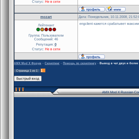
Статус:
Не в сети
mozart
Дата: Понедельник, 10.11.2008, 21:52
engclient кажется сра6атывет максим
Лейтенант
Группа: Пользователи
Сообщений:
46
Репутация:
0
Статус:
Не в сети
AMX Mod X Форум
»
Скриптинг
»
Помощь по скриптингу
»
Вывод в чат двух и более
1
Страница
1
из
1
AMX Mod X Russian Co