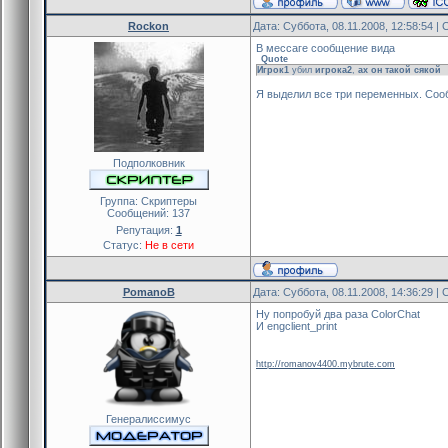
Rockon
Дата: Суббота, 08.11.2008, 12:58:54 
В мессаге сообщение вида
Quote
Игрок1
убил
игрока2
,
ах он такой сякой
Я выделил все три переменных. Сооб
Подполковник
Группа: Скриптеры
Сообщений:
137
Репутация:
1
Статус:
Не в сети
PomanoB
Дата: Суббота, 08.11.2008, 14:36:29 
Ну попробуй два раза ColorChat
И engclient_print
http://romanov4400.mybrute.com
Генералиссимус