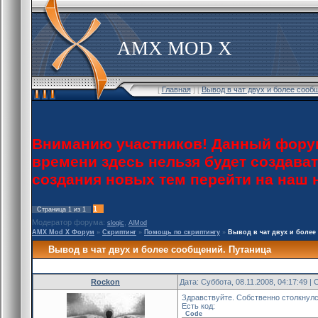
AMX MOD X
[
Главная
] [
Вывод в чат двух и более сооб
Вниманию участников! Данный форум
времени здесь нельзя будет создава
создания новых тем перейти на наш
1
Страница
1
из
1
Модератор форума:
,
slogic
AlMod
AMX Mod X Форум
»
Скриптинг
»
Помощь по скриптингу
»
Вывод в чат двух и более
Вывод в чат двух и более сообщений. Путаница
Rockon
Дата: Суббота, 08.11.2008, 04:17:49 
Здравствуйте. Собственно столкнулс
Есть код:
Code