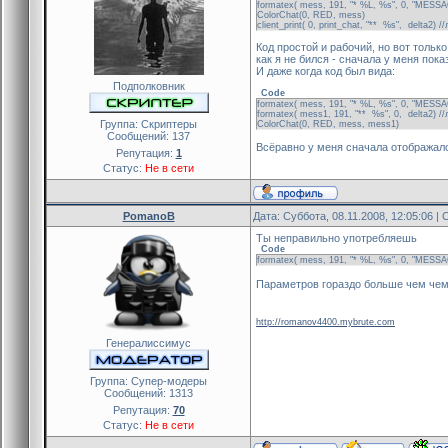
formatex( mess, 191, "* %L, %s", 0, "MESSAGA
ColorChat(0, RED, mess)
client_print( 0, print_chat, "** %s", delta2) /
Код простой и рабочий, но вот только
как я не бился - сначала у меня пок
И даже когда код был вида:
Подполковник
Code
formatex( mess, 191, "* %L, %s", 0, "MESSAGA
formatex( mess1, 191, "** %s", 0, delta2) //
Группа: Скриптеры
ColorChat(0, RED, mess, mess1)
Сообщений:
137
Всёравно у меня сначала отображал
Репутация:
1
Статус:
Не в сети
PomanoB
Дата: Суббота, 08.11.2008, 12:05:06 
Ты неправильно употребляешь
Code
formatex( mess, 191, "* %L, %s", 0, "MESSAGA
Параметров гораздо больше чем чем
http://romanov4400.mybrute.com
Генералиссимус
Группа: Cупер-модеры
Сообщений:
1313
Репутация:
70
Статус:
Не в сети