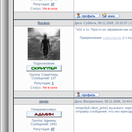
Репутация:
47
Статус:
Не в сети
Rockon
Дата: Суббота, 08.11.2008, 20:32:07 
^x01 и тп. Просто их оформили как на
Прикрепления:
colorchat.inc
(2.3 Kb)
Подполковник
Группа: Скриптеры
Сообщений:
137
Репутация:
1
Статус:
Не в сети
slogic
Дата: Воскресенье, 09.11.2008, 14:44
попробуй client_print() вызывать чере
Генералиссимус
отправку сообщения, что оно приход
Группа: Админы
Сообщений:
1941
Репутация:
47