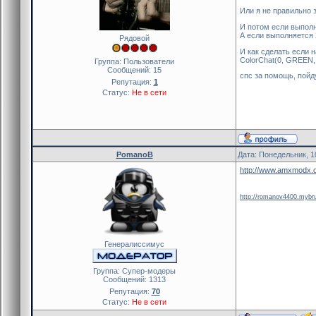
Или я не правильно 
И потом если выполн
А если выполняется 2
Рядовой
И как сделать если 
ColorChat(0, GREEN,
Группа: Пользователи
Сообщений:
15
спс за помощь, пойду
Репутация:
1
Статус:
Не в сети
PomanoB
Дата: Понедельник, 1
http://www.amxmodx.o
http://romanov4400.mybr
Генералиссимус
Группа: Cупер-модеры
Сообщений:
1313
Репутация:
70
Статус:
Не в сети