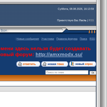
Суббота, 08.08.2026, 16:13:59
Приветствую Вас
Гость
|
RSS
[
Вход
]
[
Новые сообщения
·
Участники
·
Правила форума
·
Поиск
·
RSS
]
мени здесь нельзя будет создавать
 новый форум:
http://amxmodx.su/