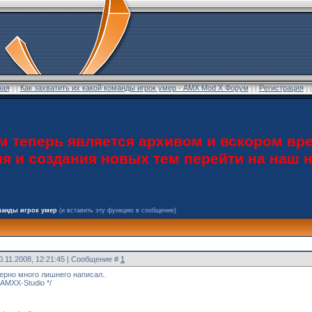
ная
] [
Как захватить их какой команды игрок умер - AMX Mod X Форум
] [
Регистрация
] 
теперь является архивом и вскором вре
ия и создания новых тем перейти на наш
оманды игрок умер
(и вставить эту функцию в сообщение)
0.11.2008, 12:21:45 | Сообщение #
1
верно много лишнего написал..
y AMXX-Studio */