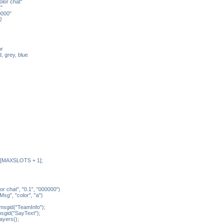
lor chat"
"
0000"
2
or
 grey, blue
d[MAXSLOTS + 1];
or chat", "0.1", "000000")
sg", "color", "a")
msgid("TeamInfo");
sgid("SayText");
ayers();