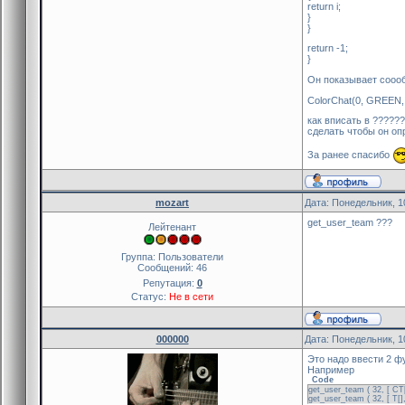
return i;
}
}
return -1;
}
Он показывает соооб
ColorChat(0, GREEN,
как вписать в ?????
сделать чтобы он опр
За ранее спасибо
mozart
Дата: Понедельник, 1
get_user_team ???
Лейтенант
Группа: Пользователи
Сообщений:
46
Репутация:
0
Статус:
Не в сети
000000
Дата: Понедельник, 1
Это надо ввести 2 ф
Например
Code
get_user_team ( 32, [ CT[]
get_user_team ( 32, [ T[],