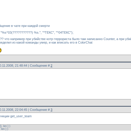
щение в чате при каждой смерти
 "%s^03(???????????) %s.", "*ТЕКС", "^04ТЕКС");
??? что например при убийстве котр-террориста было там написанно Counter, а при уби
еделил из какой команды умер, и как вписать его в ColorChat
0.11.2008, 21:48:44 | Сообщение #
2
0.11.2008, 22:04:45 | Сообщение #
3
ункции get_user_team
, len ] )
 len ] )