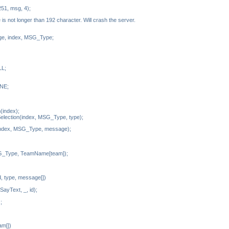
51, msg, 4);
s not longer than 192 character. Will crash the server.
ge, index, MSG_Type;
L;
NE;
(index);
election(index, MSG_Type, type);
ndex, MSG_Type, message);
G_Type, TeamName[team]);
 type, message[])
ayText, _, id);
;
am[])