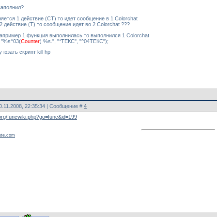
заполнил?
яется 1 действие (CT) то идет сообщение в 1 Colorchat
 действие (Т) то сообщение идет во 2 Colorchat ???
например 1 функция выполнилась то выполнился 1 Colorchat
 "%s^03(
Counter
) %s.", "*ТЕКС", "^04ТЕКС");
 юзать скрипт kill hp
0.11.2008, 22:35:34 | Сообщение #
4
rg/funcwiki.php?go=func&id=199
ute.com