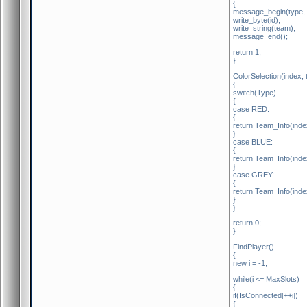
{
message_begin(type, T
write_byte(id);
write_string(team);
message_end();
return 1;
}
ColorSelection(index, 
{
switch(Type)
{
case RED:
{
return Team_Info(inde
}
case BLUE:
{
return Team_Info(inde
}
case GREY:
{
return Team_Info(inde
}
}
return 0;
}
FindPlayer()
{
new i = -1;
while(i <= MaxSlots)
{
if(IsConnected[++i])
{