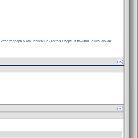
йстве террора было написанно (Terror) смерть я поймал но незнаю как