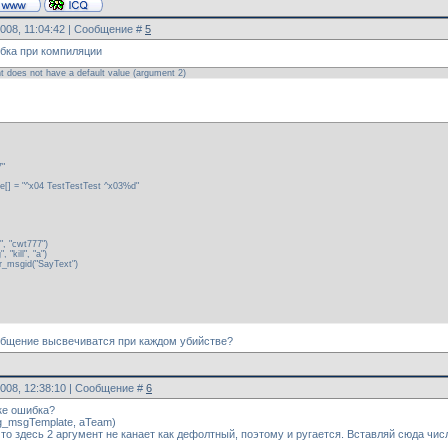
2008, 11:04:42 | Сообщение #
5
ибка при компиляции
t does not have a default value (argument 2)
7"
[] = "^x04 TestTestTest ^x03%d"
1", "cwt777")
"kill", "a")
_msgid("SayText")
общение высвечиватся при каждом убийстве?
2008, 12:38:10 | Сообщение #
6
чке ошибка?
 g_msgTemplate, aTeam)
что здесь 2 аргумент не канает как дефолтный, поэтому и ругается. Вставляй сюда ч