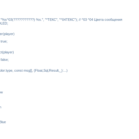
"%s^03(???????????) %s.", "*ТЕКС", "^04ТЕКС"); // ^03 ^04 Цвета сообщения
DLED;
ver(player)
true;
ct(player)
false;
lor:type, const msg[], {Float,Sql,Result,_}:...)
ow
n
 Blue