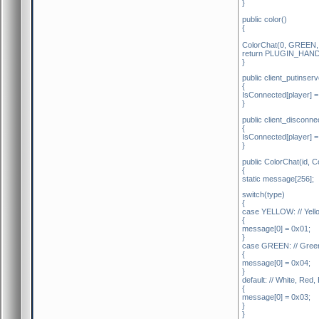
}
public color()
{
ColorChat(0, GREEN, 
return PLUGIN_HAN
}
public client_putinser
{
IsConnected[player] = 
}
public client_disconne
{
IsConnected[player] = 
}
public ColorChat(id, Co
{
static message[256];
switch(type)
{
case YELLOW: // Yell
{
message[0] = 0x01;
}
case GREEN: // Gree
{
message[0] = 0x04;
}
default: // White, Red,
{
message[0] = 0x03;
}
}