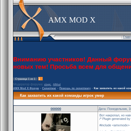
AMX MOD X
[
Глав
Вниманию участников! Данный форум 
новых тем! Просьба всем для общен
1
Страница
1
из
1
Модератор форума:
,
slogic
AlMod
AMX Mod X Форум
»
Скриптинг
»
Помощь по скриптингу
»
Как захватить их какой к
Как захватить их какой команды игрок умер
000000
Дата: Понедельник, 1
Вот накропал, но на
/* Plugin generated b
#include <amxmodx>