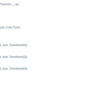
eamInfo, _, id);
type, Color:Type)
x, type, TeamName[1]);
x, type, TeamName[2]);
x, type, TeamName[0]);