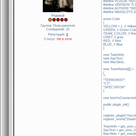
#define PLUGIN "myco
#define VERSION "0.1
#define AUTHOR "00
#define MAXSLOTS 3
Рядовой
enum Color
{
Группа: Пользователи
YELLOW = 1, // Yellow
Сообщений:
15
GREEN, // Green Col
TEAM_COLOR, // Red,
Репутация:
1
GREY, // grey
Статус:
Не в сети
RED, // Red
BLUE, // Blue
}
new TeamInfo;
new SayText;
new MaxSlots;
new TeamName[][] =
{
"",
"TERRORIST",
"CT",
"SPECTATOR"
}
new bool:IsConnecte
public plugin_init()
{
register_plugin("mycol
register_event("DeathM
TeamInfo = get_user_
SayText = get_user_m
MaxSlots = get_maxpl