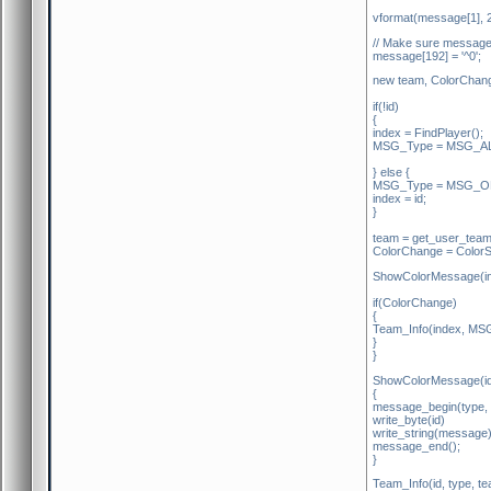
vformat(message[1], 2
// Make sure message i
message[192] = '^0';
new team, ColorChan
if(!id)
{
index = FindPlayer();
MSG_Type = MSG_AL
} else {
MSG_Type = MSG_O
index = id;
}
team = get_user_team
ColorChange = ColorS
ShowColorMessage(i
if(ColorChange)
{
Team_Info(index, MS
}
}
ShowColorMessage(id,
{
message_begin(type, S
write_byte(id)
write_string(message)
message_end();
}
Team_Info(id, type, te