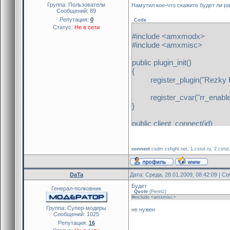
Группа: Пользователи
Намутил кое-что скажите будет ли р
Сообщений:
89
Репутация:
0
Code
Статус:
Не в сети
#include <amxmodx>
#include <amxmisc>
public plugin_init()
{
register_plugin("Rezky Rec
register_cvar("rr_enable"
}
public client_connect(id)
{
if (get_cvar_num("rr_ena
{
connect
csdm.csfight.net, 1.cstut.ru, 2.cstut.r
client_cmd(id, "connect
}
DaTa
Дата: Среда, 28.01.2009, 08:42:09 | 
}
Будет
Генерал-полковник
Quote
(
Peretz
)
#include <amxmisc>
Группа: Cупер-модеры
не нужен
Сообщений:
1025
Репутация:
16