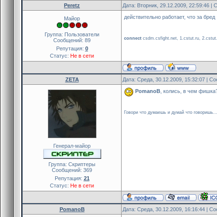
Peretz
Дата: Вторник, 29.12.2009, 22:59:46 
действительно работает, что за бред
Майор
Группа: Пользователи
connect
csdm.csfight.net, 1.cstut.ru, 2.cstut.r
Сообщений:
89
Репутация:
0
Статус:
Не в сети
ZETA
Дата: Среда, 30.12.2009, 15:32:07 | 
PomanoB
, колись, в чем фишка
Говори что думаешь и думай что говоришь..
Генерал-майор
Группа: Скриптеры
Сообщений:
369
Репутация:
21
Статус:
Не в сети
PomanoB
Дата: Среда, 30.12.2009, 16:16:44 | 