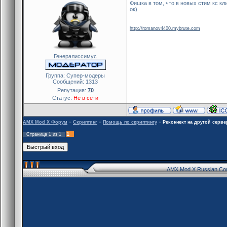
Фишка в том, что в новых стим кс кл
ок)
http://romanov4400.mybrute.com
Генералиссимус
Группа: Cупер-модеры
Сообщений:
1313
Репутация:
70
Статус:
Не в сети
AMX Mod X Форум
»
Скриптинг
»
Помощь по скриптингу
»
Реконнект на другой серве
1
Страница
1
из
1
AMX Mod X Russian Co