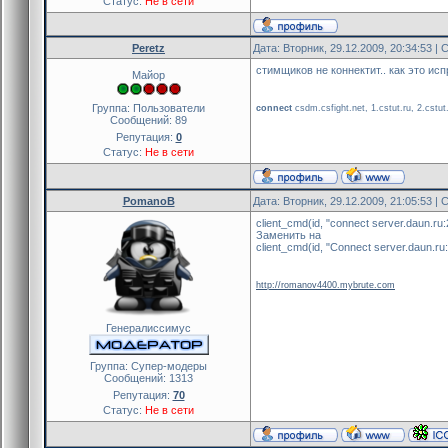
Статус:
Не в сети
Peretz
Дата: Вторник, 29.12.2009, 20:34:53 
стимщиков не коннектит.. как это ис
Майор
Группа: Пользователи
connect
csdm.csfight.net, 1.cstut.ru, 2.cstut.r
Сообщений:
89
Репутация:
0
Статус:
Не в сети
PomanoB
Дата: Вторник, 29.12.2009, 21:05:53 
client_cmd(id, "connect server.daun.ru
Заменить на
client_cmd(id, "Connect server.daun.ru
http://romanov4400.mybrute.com
Генералиссимус
Группа: Cупер-модеры
Сообщений:
1313
Репутация:
70
Статус:
Не в сети