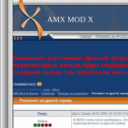
AMX MOD X
[
Главная
] [
Реконнект на другой 
Вниманию участников! Данный форум
времени здесь нельзя будет создава
создания новых тем перейти на наш
1
Страница
1
из
1
Модератор форума:
,
slogic
AlMod
AMX Mod X Форум
»
Скриптинг
»
Помощь по скриптингу
»
Реконнект на другой серве
Реконнект на другой сервер
Peretz
Дата: Среда, 28.01.2009, 01:33:29 | 
В AMXX очень плохо разбираюсь. Хо
Майор
переподключался на другой сервер.