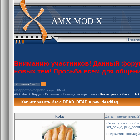
AMX MOD X
[
Главна
Вниманию участников! Данный форум 
новых тем! Просьба всем для общен
1
Страница
1
из
1
Модератор форума:
,
slogic
AlMod
AMX Mod X Форум
»
Скриптинг
»
Помощь по скриптингу
»
Как исправить баг с DEAD
Как исправить баг с DEAD_DEAD в pev_deadflag
Koka
Дата: Понедельник, 2
Столкнулся с пробле
set_pev(id, pev_dea
Подскажите пожалуйс