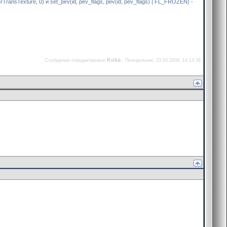
ransTexture, 0) и set_pev(id, pev_flags, pev(id, pev_flags) | FL_FROZEN) -
Koka
Сообщение отредактировал
-
Понедельник, 23.03.2009, 14:13:36