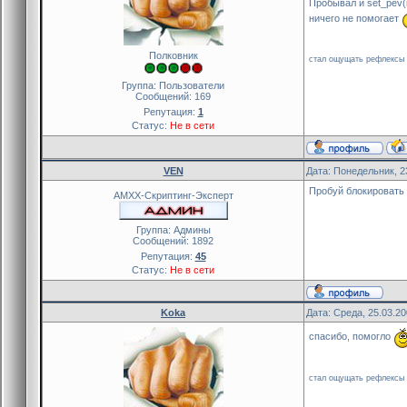
Пробывал и set_pev(i
ничего не помогает
Полковник
стал ощущать рефлексы т
Группа: Пользователи
Сообщений:
169
Репутация:
1
Статус:
Не в сети
VEN
Дата: Понедельник, 2
Пробуй блокировать
AMXX-Скриптинг-Эксперт
Группа: Админы
Сообщений:
1892
Репутация:
45
Статус:
Не в сети
Koka
Дата: Среда, 25.03.2
спасибо, помогло
стал ощущать рефлексы т