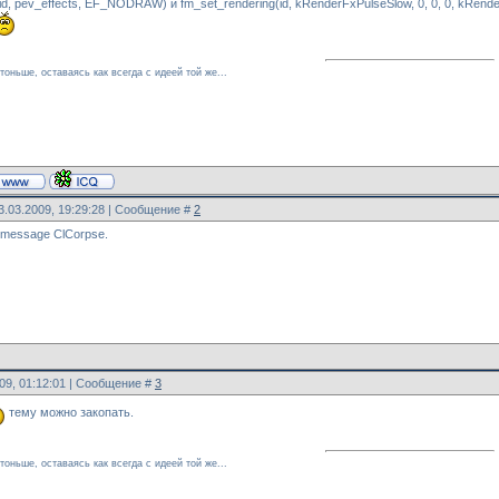
d, pev_effects, EF_NODRAW) и fm_set_rendering(id, kRenderFxPulseSlow, 0, 0, 0, kRenderT
оньше, оставаясь как всегда с идеей той же...
3.03.2009, 19:29:28 | Сообщение #
2
 message ClCorpse.
009, 01:12:01 | Сообщение #
3
тему можно закопать.
оньше, оставаясь как всегда с идеей той же...