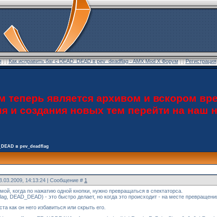
я
] [
Как исправить баг с DEAD_DEAD в pev_deadflag - AMX Mod X Форум
] [
Регистрация
теперь является архивом и вскором вре
ия и создания новых тем перейти на наш
_DEAD в pev_deadflag
3.03.2009, 14:13:24 | Сообщение #
1
мой, когда по нажатию одной кнопки, нужно превращаться в спектаторса.
dflag, DEAD_DEAD) - это быстро делает, но когда это происходит - на месте превращен
та как он него избавиться или скрыть его.