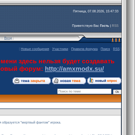
Пятница, 07.08.2026, 15:47:33
Приветствую Вас
Гость
|
RSS
] [
Вход
]
[
Новые сообщения
·
Участники
·
Правила форума
·
Поиск
·
RSS
]
мени здесь нельзя будет создавать
 новый форум:
http://amxmodx.su/
ия образуется "мертвый фантом" игрока.