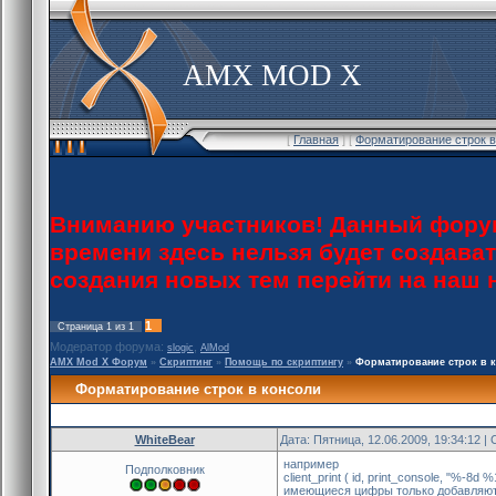
AMX MOD X
[
Главная
] [
Форматирование строк в
Вниманию участников! Данный форум
времени здесь нельзя будет создава
создания новых тем перейти на наш
1
Страница
1
из
1
Модератор форума:
,
slogic
AlMod
AMX Mod X Форум
»
Скриптинг
»
Помощь по скриптингу
»
Форматирование строк в 
Форматирование строк в консоли
WhiteBear
Дата: Пятница, 12.06.2009, 19:34:12 
например
Подполковник
client_print ( id, print_console, "%-
имеющиеся цифры только добавляют