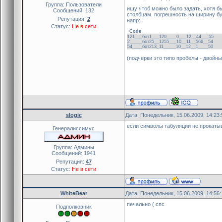
Группа: Пользователи
ищу чтоб можно было задать, хотя бы
Сообщений:
132
столбцам. погрешность на ширину бук
Репутация:
2
напр:
Статус:
Не в сети
Code
121___бот1___120____0___12__44___55
2_____бот25__1255___10__11__566__54
54____бот213_11_____10__12__1____50
(подчерки это типо пробелы - двойн
slogic
Дата: Понедельник, 15.06.2009, 14:23
если символы табуляции не прокатыва
Генералиссимус
Группа: Админы
Сообщений:
1941
Репутация:
47
Статус:
Не в сети
WhiteBear
Дата: Понедельник, 15.06.2009, 14:56
печально ( спс
Подполковник