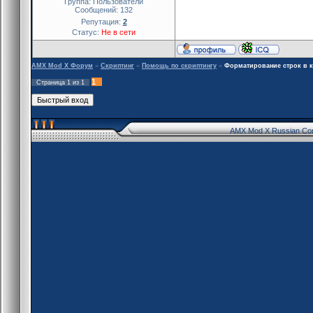
Группа: Пользователи
Сообщений:
132
Репутация:
2
Статус:
Не в сети
AMX Mod X Форум
»
Скриптинг
»
Помощь по скриптингу
»
Форматирование строк в 
1
Страница
1
из
1
AMX Mod X Russian Co