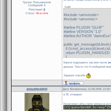
Группа: Пользователи
Сообщений:
6
Code
Репутация:
0
Статус:
Не в сети
#include <amxmodx>
#include <amxmisc>
#define PLUGIN "GLHF"
#define VERSION "1.0"
#define AUTHOR "darknEss*
public get_message(id,level,c
if (!cmd_access(id,level,cid,
return PLUGIN_HANDLED
}
server_cmd("sv_restart 3")
Короче подскажите, как мне после
se
client_print(0,print_center,"
дальше. Тоесть что б сообщения выв
set_hudmessage(255, 255, 25
show_hudmessage(0, "Good
Заранее спасибо
return PLUGIN_HANDLED
}
defaultNick8433
Дата: Воскресенье, 21.06.2009, 13:30
public plugin_init() {
register_plugin(PLUGIN, 
в ЛС отправил
register_clcmd("amx_glhf",
}
Раскручиваю сайты,ставлю трекера на хост