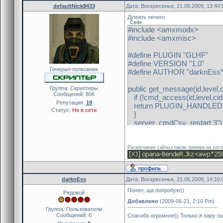
defaultNick8433
Дата: Воскресенье, 21.06.2009, 13:44
Думать нечего
Code
#include <amxmodx>
#include <amxmisc>
#define PLUGIN "GLHF"
#define VERSION "1.0"
Генерал-полковник
#define AUTHOR "darknEss
public get_message(id,level,
Группа: Скриптеры
Сообщений:
806
if (!cmd_access(id,level,cid
Репутация:
19
return PLUGIN_HANDLE
Статус:
Не в сети
}
server_cmd("sv_restart 3"
set_task(3.0,"restart",id)
}
Раскручиваю сайты,ставлю трекера на хост
public plugin_init() {
register_plugin(PLUGIN,
register_clcmd("amx_glhf",
darknEss
Дата: Воскресенье, 21.06.2009, 14:10
}
public restart()
Понял, ща попробую))
Рядовой
{
Добавлено
(2009-06-21, 2:10 Pm)
client_print(0,print_center,"
---------------------------------------------
Группа: Пользователи
set_hudmessage(255, 255, 25
Сообщений:
6
Спасибо огромное)) Только я пару ош