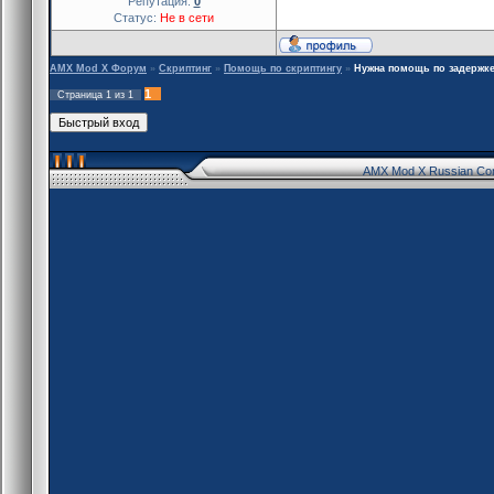
Репутация:
0
Статус:
Не в сети
AMX Mod X Форум
»
Скриптинг
»
Помощь по скриптингу
»
Нужна помощь по задержк
1
Страница
1
из
1
AMX Mod X Russian Co