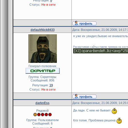
show_hudmessage(0, "Good
Репутация:
0
Статус:
Не в сети
}
defaultNick8433
Дата: Воскресенье, 21.06.2009, 14:17
я уже их увидил,бываю не внимател
Раскручиваю сайты,ставлю трекера на хост
Генерал-полковник
Группа: Скриптеры
Сообщений:
806
Репутация:
19
Статус:
Не в сети
darknEss
Дата: Воскресенье, 21.06.2009, 14:25
Да ладн. С кем не бывает
Рядовой
Группа: Пользователи
Клз топик. Проблема решена
Сообщений:
6