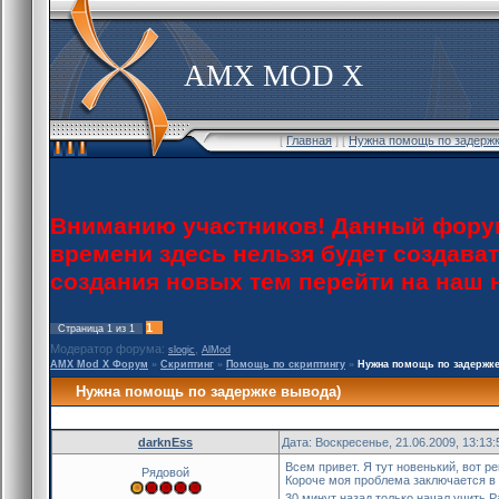
AMX MOD X
[
Главная
] [
Нужна помощь по задержк
Вниманию участников! Данный форум
времени здесь нельзя будет создава
создания новых тем перейти на наш
1
Страница
1
из
1
Модератор форума:
,
slogic
AlMod
AMX Mod X Форум
»
Скриптинг
»
Помощь по скриптингу
»
Нужна помощь по задержк
Нужна помощь по задержке вывода)
darknEss
Дата: Воскресенье, 21.06.2009, 13:13
Всем привет. Я тут новенький, вот р
Рядовой
Короче моя проблема заключается в т
30 минут назад только начал учить 