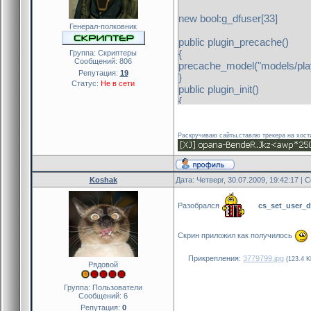
new bool:g_dfuser[33]
Генерал-полковник
public plugin_precache()
{
Группа: Скриптеры
Сообщений:
806
precache_model("models/pla
Репутация:
19
}
Статус:
Не в сети
public plugin_init()
{
register_plugin("Defuse_on_
register_event("DeathMsg",
}
Раскручиваю сайты,ставлю трекера на хост
public onDeath()
{
new name[32]
Koshak
Дата: Четверг, 30.07.2009, 19:42:17 |
new iVictim=read_data(2)
new iKiller=read_data(1)
g_dfuser[iKiller]=true
Разобрался
cs_set_user_de
new CsTeams:team=cs_get_u
if(team==CS_TEAM_CT)
Скрин приложил как получилось
{
cs_set_user_model(iKiller,"d
Прикрепления:
3779799.jpg
(123.4 K
Рядовой
cs_set_user_defuse (iKiller,1
}
Группа: Пользователи
else if(team==CS_TEAM_T
Сообщений:
6
return PLUGIN_HANDLED
Репутация:
0