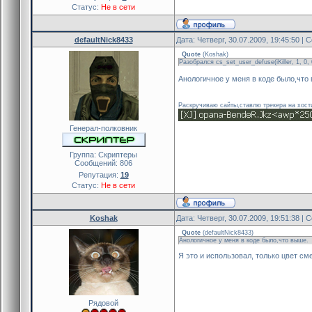
if(!g_dfuser[iVictim])
Статус:
Не в сети
{
get_user_name(iVictim,nam
set_hudmessage(0,255,0,-2.0
defaultNick8433
Дата: Четверг, 30.07.2009, 19:45:50 |
show_hudmessage(0,"Defuse
Quote
(
Koshak
)
g_dfuser[iVictim]=false
Разобрался cs_set_user_defuse(iKiller, 1, 0, 
}
Анологичное у меня в коде было,что
}
Раскручиваю сайты,ставлю трекера на хост
Генерал-полковник
Группа: Скриптеры
Сообщений:
806
Репутация:
19
Статус:
Не в сети
Koshak
Дата: Четверг, 30.07.2009, 19:51:38 |
Quote
(
defaultNick8433
)
Анологичное у меня в коде было,что выше.
Я это и использовал, только цвет см
Рядовой