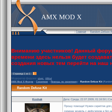
AMX MOD X
[
Главная
] [
Random Defuse K
Вниманию участников! Данный форум
времени здесь нельзя будет создава
создания новых тем перейти на наш
1
Страница
1
из
1
Модератор форума:
,
slogic
AlMod
AMX Mod X Форум
»
Скриптинг
»
Помощь по скриптингу
»
Random Defuse Kit
(Random
Random Defuse Kit
Koshak
Дата: Среда, 22.07.2009, 01:16:50 | 
Прошу помощи! Нужен скриптик для 
скринах модель с дефузером и без н