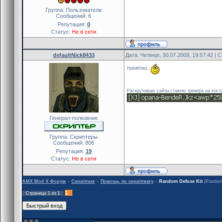
Группа: Пользователи
Сообщений:
6
Репутация:
0
Статус:
Не в сети
defaultNick8433
Дата: Четверг, 30.07.2009, 19:57:42 |
понятно.
Раскручиваю сайты,ставлю трекера на хост
Генерал-полковник
Группа: Скриптеры
Сообщений:
806
Репутация:
19
Статус:
Не в сети
AMX Mod X Форум
»
Скриптинг
»
Помощь по скриптингу
»
Random Defuse Kit
(Random
1
Страница
1
из
1