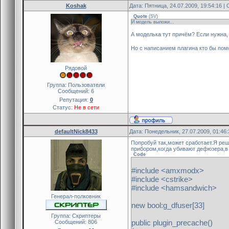
Koshak
Дата: Пятница, 24.07.2009, 19:54:16 
Quote
(
SV
)
И модель выложи...
А моделька тут причём? Если нужна, 
Но с написанием плагина кто бы пом
Рядовой
Группа: Пользователи
Сообщений:
6
Репутация:
0
Статус:
Не в сети
defaultNick8433
Дата: Понедельник, 27.07.2009, 01:46
Попробуй так,может сработает.Я ре
прибором,когда убивают дефюзера,в
Code
#include <amxmodx>
#include <cstrike>
#include <hamsandwich>
Генерал-полковник
new bool:g_dfuser[33]
Группа: Скриптеры
public plugin_precache()
Сообщений:
806