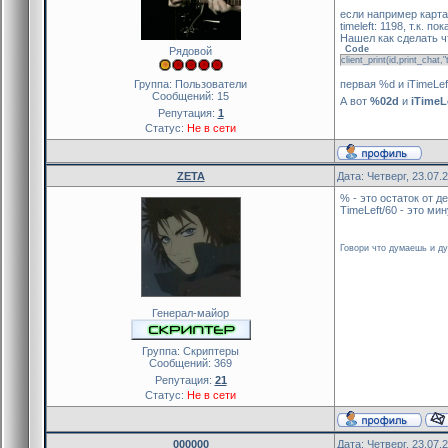
если например карта
timeleft: 1198, т.к. 
Нашел как сделать ч
Code
Рядовой
client_print(id,print_chat
Группа: Пользователи
первая %d и iTimeLef
Сообщений:
15
А вот
%02d
и
iTimeL
Репутация:
1
Статус:
Не в сети
ZETA
Дата: Четверг, 23.07.
% - это остаток от д
TimeLeft/60 - это ми
Говори что думаешь и ду
Генерал-майор
Группа: Скриптеры
Сообщений:
369
Репутация:
21
Статус:
Не в сети
000000
Дата: Четверг, 23.07.