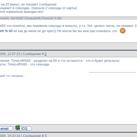
 на 20 минут, он покажет сообщение
показывает в секундах. (прошло 2 секунды от карты)
тоб нормально выводил вот:
,"timeleft: %d:%02d",iTimeLeft/60,iTimeLeft % 60)
t/60 это понятно, мы перевели секунды в минуты, а т.к. %d -целого число, он покажет 1
eft % 60
не как до меня не до-прет)) Не могли бы вы мне растолковать это
2009, 12:07:23 | Сообщение #
2
еления. TimeLeft%60 - разделит на 60 и что останется - это и будет результат.
нуты, TimeLeft%60 - это секунды.
май что говоришь...
2009, 19:22:16 | Сообщение #
3