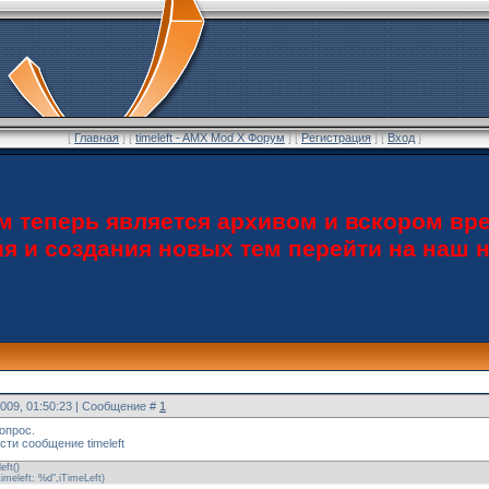
[
Главная
] [
timeleft - AMX Mod X Форум
] [
Регистрация
] [
Вход
]
теперь является архивом и вскором вре
ия и создания новых тем перейти на наш
2009, 01:50:23 | Сообщение #
1
опрос.
ти сообщение timeleft
eft()
"timeleft: %d",iTimeLeft)