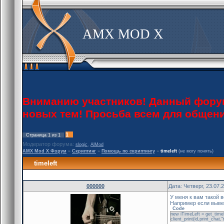
AMX MOD X
Вниманию участников! Данный форум 
новых тем! Просьба всем для общен
1
Страница
1
из
1
Модератор форума:
,
slogic
AlMod
AMX Mod X Форум
»
Скриптинг
»
Помощь по скриптингу
»
timeleft
(не могу понять)
timeleft
000000
Дата: Четверг, 23.07.
У меня к вам такой в
Например если вывес
Code
new iTimeLeft = get_timel
client_print(id,print_chat,