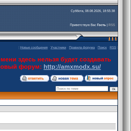
Суббота, 08.08.2026, 18:55:38
Приветствую Вас
Гость
|
RSS
[
Новые сообщения
·
Участники
·
Правила форума
·
Поиск
·
RSS
]
мени здесь нельзя будет создавать
 новый форум:
http://amxmodx.su/