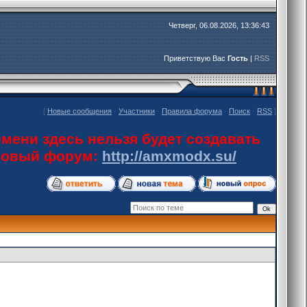
Четверг, 06.08.2026, 13:36:43
Приветствую Вас
Гость
|
RSS
[
Новые сообщения
·
Участники
·
Правила форума
·
Поиск
·
RSS
]
мени здесь нельзя будет создавать
 новый форум:
http://amxmodx.su/