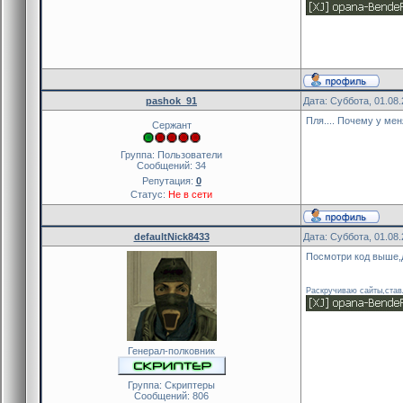
pashok_91
Дата: Суббота, 01.08
Пля.... Почему у ме
Сержант
Группа: Пользователи
Сообщений:
34
Репутация:
0
Статус:
Не в сети
defaultNick8433
Дата: Суббота, 01.08
Посмотри код выше,
Раскручиваю сайты,ставл
Генерал-полковник
Группа: Скриптеры
Сообщений:
806