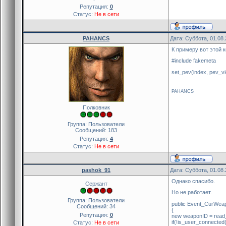
Репутация:
0
Статус:
Не в сети
PAHANCS
Дата: Суббота, 01.08
К примеру вот этой 
#include fakemeta
set_pev(index, pev_vi
PAHANCS
Полковник
Группа: Пользователи
Сообщений:
183
Репутация:
4
Статус:
Не в сети
pashok_91
Дата: Суббота, 01.08
Однако спасибо.
Сержант
Но не работает.
Группа: Пользователи
public Event_CurWeap
Сообщений:
34
{
Репутация:
0
new weaponID = read
if(!is_user_connected(i
Статус:
Не в сети