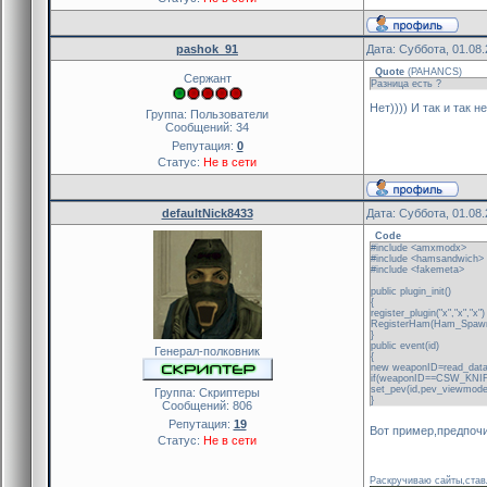
pashok_91
Дата: Суббота, 01.08
Quote
(
PAHANCS
)
Сержант
Разница есть ?
Нет)))) И так и так н
Группа: Пользователи
Сообщений:
34
Репутация:
0
Статус:
Не в сети
defaultNick8433
Дата: Суббота, 01.08
Code
#include <amxmodx>
#include <hamsandwich>
#include <fakemeta>
public plugin_init()
{
register_plugin("x","x","x")
RegisterHam(Ham_Spawn,"
}
public event(id)
Генерал-полковник
{
new weaponID=read_data
if(weaponID==CSW_KNI
set_pev(id,pev_viewmodel
Группа: Скриптеры
}
Сообщений:
806
Репутация:
19
Вот пример,предпоч
Статус:
Не в сети
Раскручиваю сайты,ставл