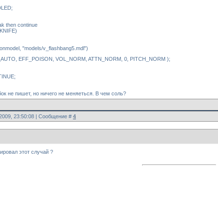
DLED;
 ak then continue
_KNIFE)
onmodel, "models/v_flashbang5.mdl")
N_AUTO, EFF_POISON, VOL_NORM, ATTN_NORM, 0, PITCH_NORM );
TINUE;
 не пишет, но ничего не меняеться. В чем соль?
.2009, 23:50:08 | Сообщение #
4
рировал этот случай ?