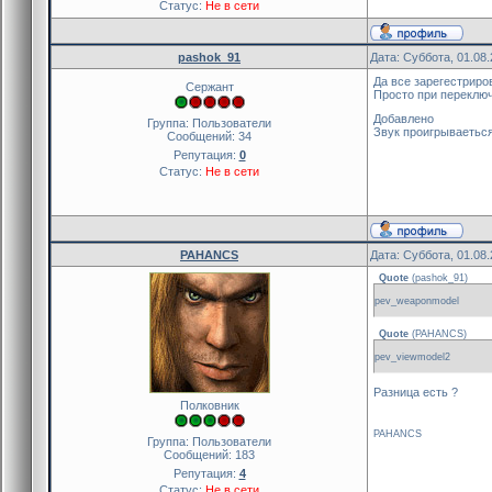
Статус:
Не в сети
pashok_91
Дата: Суббота, 01.08
Да все зарегестриро
Сержант
Просто при переключ
Добавлено
Группа: Пользователи
Звук проигрываеться(
Сообщений:
34
Репутация:
0
Статус:
Не в сети
PAHANCS
Дата: Суббота, 01.08
Quote
(
pashok_91
)
pev_weaponmodel
Quote
(
PAHANCS
)
pev_viewmodel2
Разница есть ?
Полковник
PAHANCS
Группа: Пользователи
Сообщений:
183
Репутация:
4
Статус:
Не в сети