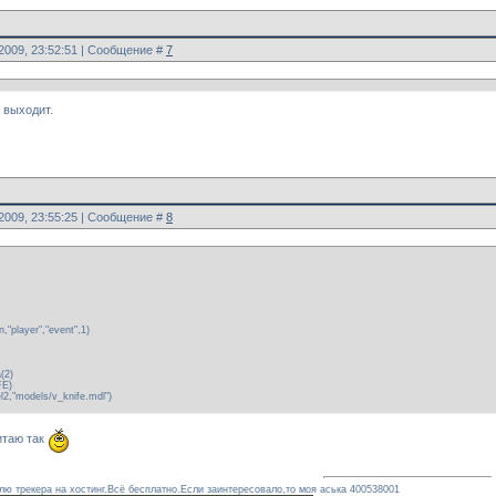
.2009, 23:52:51 | Сообщение #
7
е выходит.
.2009, 23:55:25 | Сообщение #
8
player","event",1)
(2)
FE)
2,"models/v_knife.mdl")
итаю так
ю трекера на хостинг.Всё бесплатно.Если заинтересовало,то моя аська 400538001