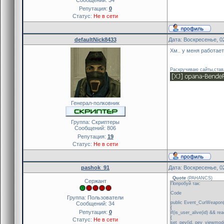
Репутация:
0
Статус:
Не в сети
defaultNick8433
Дата: Воскресенье, 0
Хм.. у меня работае
Раскручиваю сайты,ставл
Генерал-полковник
Группа: Скриптеры
Сообщений:
806
Репутация:
19
Статус:
Не в сети
pashok_91
Дата: Воскресенье, 0
Quote
(
PAHANCS
)
Сержант
Попробуй так:
Code
Группа: Пользователи
public Event_CurWeapon(
Сообщений:
34
{
Репутация:
0
if(is_user_alive(id) && 
{
Статус:
Не в сети
set_pev(id, pev_viewmode