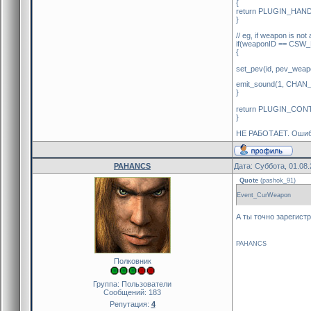
{
return PLUGIN_HAN
}
// eg, if weapon is not
if(weaponID == CSW
{
set_pev(id, pev_weap
emit_sound(1, CHA
}
return PLUGIN_CON
}
НЕ РАБОТАЕТ. Ошибок
PAHANCS
Дата: Суббота, 01.08
Quote
(
pashok_91
)
Event_CurWeapon
А ты точно зарегист
PAHANCS
Полковник
Группа: Пользователи
Сообщений:
183
Репутация:
4