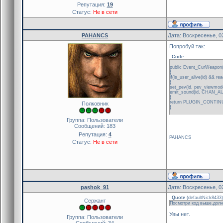
Репутация:
19
Статус:
Не в сети
PAHANCS
Дата: Воскресенье, 0
Попробуй так:
Code
public Event_CurWeapo
{
if(is_user_alive(id) &&
{
set_pev(id, pev_viewmod
emit_sound(id, CHAN
}
return PLUGIN_CONTI
Полковник
}
Группа: Пользователи
Сообщений:
183
Репутация:
4
PAHANCS
Статус:
Не в сети
pashok_91
Дата: Воскресенье, 0
Quote
(
defaultNick8433
)
Сержант
Посмотри код выше,долн
Увы нет.
Группа: Пользователи
Сообщений:
34