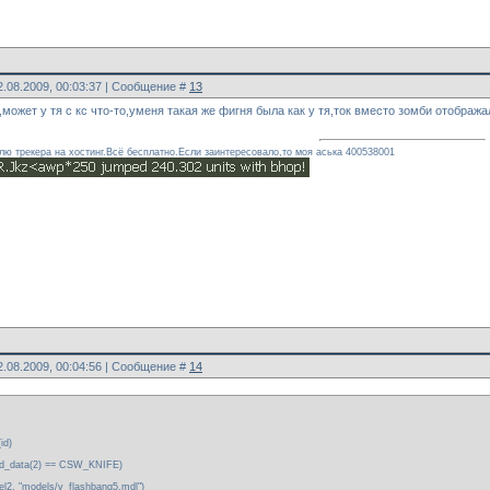
2.08.2009, 00:03:37 | Сообщение #
13
т,может у тя с кс что-то,уменя такая же фигня была как у тя,ток вместо зомби отобра
ю трекера на хостинг.Всё бесплатно.Если заинтересовало,то моя аська 400538001
2.08.2009, 00:04:56 | Сообщение #
14
id)
read_data(2) == CSW_KNIFE)
l2, "models/v_flashbang5.mdl")