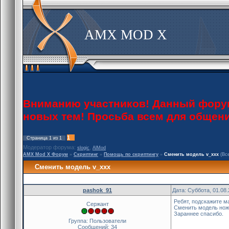
AMX MOD X
Вниманию участников! Данный форум 
новых тем! Просьба всем для общен
1
Страница
1
из
1
Модератор форума:
,
slogic
AlMod
AMX Mod X Форум
»
Скриптинг
»
Помощь по скриптингу
»
Сменить модель v_ххх
(Вс
Сменить модель v_ххх
pashok_91
Дата: Суббота, 01.08
Ребят, подскажите м
Сержант
Сменить модель ножа,
Зараннее спасибо.
Группа: Пользователи
Сообщений:
34