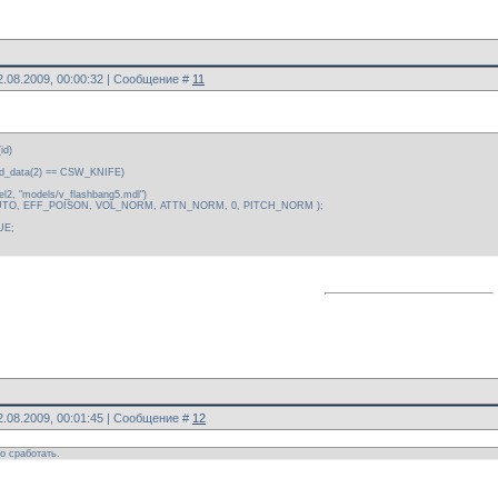
2.08.2009, 00:00:32 | Сообщение #
11
n(id)
 read_data(2) == CSW_KNIFE)
el2, "models/v_flashbang5.mdl")
_AUTO, EFF_POISON, VOL_NORM, ATTN_NORM, 0, PITCH_NORM );
NUE;
2.08.2009, 00:01:45 | Сообщение #
12
о сработать.