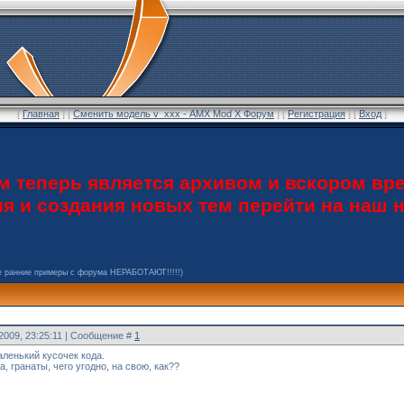
[
Главная
] [
Сменить модель v_ххх - AMX Mod X Форум
] [
Регистрация
] [
Вход
]
теперь является архивом и вскором вре
ия и создания новых тем перейти на наш
е ранние примеры с форума НЕРАБОТАЮТ!!!!!)
.2009, 23:25:11 | Сообщение #
1
аленький кусочек кода.
 гранаты, чего угодно, на свою, как??