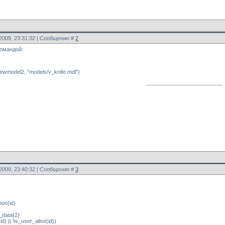
.2009, 23:31:32 | Сообщение #
2
командой:
ewmodel2, "models/v_knife.mdl")
.2009, 23:40:32 | Сообщение #
3
on(id)
_data(2)
d) || !is_user_alive(id))