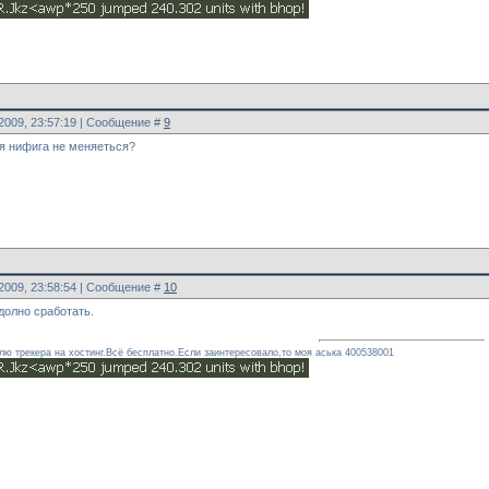
.2009, 23:57:19 | Сообщение #
9
ня нифига не меняеться?
.2009, 23:58:54 | Сообщение #
10
долно сработать.
ю трекера на хостинг.Всё бесплатно.Если заинтересовало,то моя аська 400538001