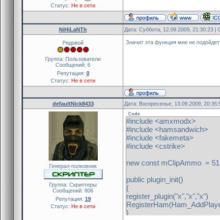
Статус:
Не в сети
NiHiLaNTh
Дата: Суббота, 12.09.2009, 21:30:23 
Значит эта функция мне не подойде
Рядовой
Группа: Пользователи
Сообщений:
6
Репутация:
0
Статус:
Не в сети
defaultNick8433
Дата: Воскресенье, 13.09.2009, 20:35
Code
#include <amxmodx>
#include <hamsandwich>
#include <fakemeta>
#include <cstrike>
new const mClipAmmo = 51
Генерал-полковник
public plugin_init()
Группа: Скриптеры
{
Сообщений:
806
register_plugin("x","x","x")
Репутация:
19
RegisterHam(Ham_AddPlayerI
Статус:
Не в сети
}