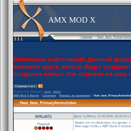
AMX MOD X
[
Главная
] [
Ham_Item_PrimaryAmm
Вниманию участников! Данный форум
времени здесь нельзя будет создава
создания новых тем перейти на наш
1
Страница
1
из
1
Модератор форума:
,
slogic
AlMod
AMX Mod X Форум
»
Скриптинг
»
Помощь по скриптингу
»
Ham_Item_PrimaryAmmoInd
Ham_Item_PrimaryAmmoIndex
NiHiLaNTh
Дата: Суббота, 12.09.2009, 20:22:34 
Может кто-то обьяснить что делает 
Рядовой
Мне надо чтобы у АВП было 5 патрон