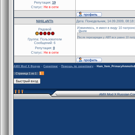
Репутация:
19
Статус:
Не в сети
NiHiLaNTh
Дата: Понедельник, 14.09.2009, 08:18
Извиняюсь, я имел в виду 10 патрон
Рядовой
Quote
После перезарядки у АВП все равно 10 пат
Группа: Пользователи
Сообщений:
6
Репутация:
0
Статус:
Не в сети
AMX Mod X Форум
»
Скриптинг
»
Помощь по скриптингу
»
Ham_Item_PrimaryAmmoInd
1
Страница
1
из
1
AMX Mod X Russian Co