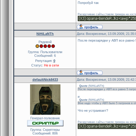
public event(id,idother)
Попробуй так
{
if(pev_valid(idother))
Раскручиваю сайты,ставлю трекера на хост
return HAM_IGNORED
new item[32]
NiHiLaNTh
Дата: Воскресенье, 13.09.2009, 21:35
pev(idother,pev_classname,i
После перезарядки у АВП все равно 
if(equal(item,"weaponbox"
Рядовой
{
set_pdata_int(idother, mClip
Группа: Пользователи
Сообщений:
6
}
Репутация:
0
}
Статус:
Не в сети
defaultNick8433
Дата: Воскресенье, 13.09.2009, 21:42
Quote
(
NiHiLaNTh
)
После перезарядки у АВП все равно 5 патр
и
Quote
(
NiHiLaNTh
)
Мне надо чтобы у АВП было 5 патронов в о
Что не устраивает?
Генерал-полковник
Раскручиваю сайты,ставлю трекера на хост
Группа: Скриптеры
Сообщений:
806