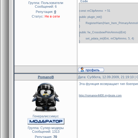
Code
Группа: Пользователи
Сообщений:
6
const mClipAmmo = 51
Репутация:
0
Статус:
Не в сети
public plugin_init()
{
RegisterHam(Ham_Item_PrimaryAmmoInde
}
public fw_CrossbowPrimAmmo(iEnt)
{
set_pdata_int(iEnt, mClipAmmo, 5, 4)
}
PomanoB
Дата: Суббота, 12.09.2009, 21:19:10 
Эта функция возвращает тип боепри
http://romanov4400.mybrute.com
Генералиссимус
Группа: Cупер-модеры
Сообщений:
1313
Репутация:
70