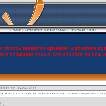
[
Главная
] [
Zombie lantern - AMX Mod X Форум
] [
Регистрация
] [
Вход
]
теперь является архивом и вскором вре
ия и создания новых тем перейти на наш
2009, 23:59:28 | Сообщение #
1
удь, может сделать так когда становишься инфекция то если вкл фонарик то он отключ
e>
 100