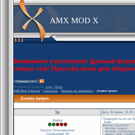
AMX MOD X
Вниманию участников! Данный форум 
новых тем! Просьба всем для общен
1
Страница
1
из
1
Модератор форума:
,
slogic
AlMod
AMX Mod X Форум
»
Скриптинг
»
Помощь по скриптингу
»
Zombie lantern
Zombie lantern
Ter
Дата: Вторник, 15.09.
Пожалуйста кто ни б
Майор
Code
#include <amxmodx>
#include <engine>
Группа: Пользователи
#include <zombieplagu
Сообщений:
83
#define TASK_CHARGE