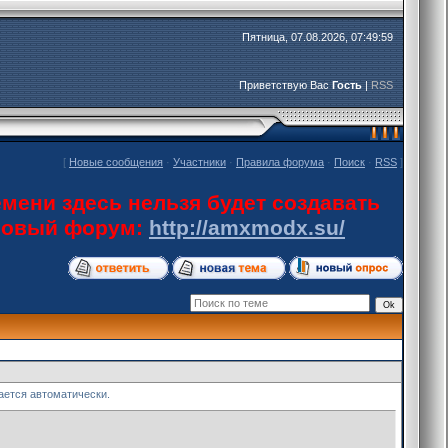
Пятница, 07.08.2026, 07:49:59
Приветствую Вас
Гость
|
RSS
[
Новые сообщения
·
Участники
·
Правила форума
·
Поиск
·
RSS
]
мени здесь нельзя будет создавать
 новый форум:
http://amxmodx.su/
ается автоматически.