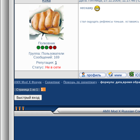
Koka
Дата: Пятница, 27.11.2009, 11:17:46 
нескажу
стал ощущать рефлексы тоньше, оставаясь к
Полковник
Группа: Пользователи
Сообщений:
169
Репутация:
1
Статус:
Не в сети
AMX Mod X Форум
»
Скриптинг
»
Помощь по скриптингу
»
формула: дата,время обра
1
Страница
1
из
1
AMX Mod X Russian Co