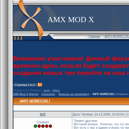
AMX MOD X
[
Главная
] [
ANTI NORECOIL!
Вниманию участников! Данный форум
времени здесь нельзя будет создава
создания новых тем перейти на наш
1
Страница
1
из
1
Модератор форума:
,
slogic
AlMod
AMX Mod X Форум
»
Скриптинг
»
Помощь по скриптингу
»
ANTI NORECOIL!
(Помогите.
ANTI NORECOIL!
SVT
Дата: Четверг, 24.12.2009, 14:33:04 |
Привет друганы.
Сержант
Воттакой вопрос. Понятно, что тут мн
Вот есть у нас и админ и игрок, ну п