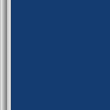
public client_connect(id)
{
userDetections[id][RECOIL
}
public ClearRecoil()
{
for(new i=0;i<=g_MaxPlaye
{
userDetections[i][RECOIL] 
if (userDetections[i][RECOI
userDetections[i][RECOIL
}
}
public cheatDetected(id, rcod
{
new name[32]
new ip[32], reason[64]
new authid[32],map[32]
get_user_name(id, name, 
get_user_ip(id, ip, 31, 1)
get_user_authid(id, authid,
get_mapname(map,31)
if (rcode==RECOIL)
reason = "Norecoil hack"