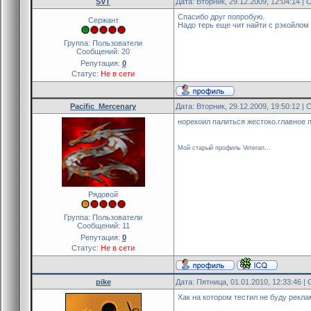
SVT
Дата: Вторник, 29.12.2009, 12:04:14 
register_plugin(PLUGIN,
register_event( "CurWeapon"
Спасибо друг попробую.
Сержант
Надо терь еще чит найти с рэкойлом
set_task(1.0,"ClearRecoil",1
}
Группа: Пользователи
public No_Recoil(id)
Сообщений:
20
{
Репутация:
0
Статус:
Не в сети
new Float:aim[3]
new weaponID = read_dat
Pacific_Mercenary
Дата: Вторник, 29.12.2009, 19:50:12 
new wAmmo = read_data
норекоил палиться жестоко.главное 
entity_get_vector(id,EV_V
Мой старый профиль Veteran...
if( g_nCurWeapon[id-1][0]
{
g_nCurWeapon[id-1][0] 
g_nCurWeapon[id-1][1]
Рядовой
return PLUGIN_CONTI
}
Группа: Пользователи
Сообщений:
11
if( g_nCurWeapon[id-1][1]
Репутация:
0
{
Статус:
Не в сети
g_nCurWeapon[id-1][1]
return PLUGIN_CONTI
}
pike
Дата: Пятница, 01.01.2010, 12:33:46 
if( g_nCurWeapon[id-1][1] =
Хак на котором тестил не буду рекла
return PLUGIN_CONTI