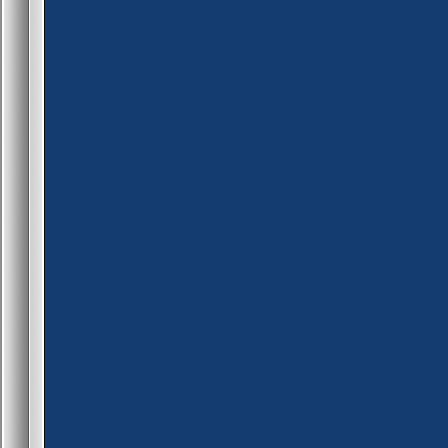
server_cmd("kick #%d [Anti-
}
/* AMXX-Studio Notes - 
*{\\ rtf1\\ ansi\\ deff0{\\ fontt
}
*/