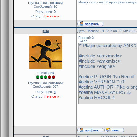
Может есть способ проверки попадает
Группа: Пользователи
Сообщений:
20
Репутация:
0
Статус:
Не в сети
pike
Дата: Четверг, 24.12.2009, 22:58:38 |
Попробуй
Code
/* Plugin generated by AMXX-
#include <amxmodx>
#include <amxmisc>
#include <engine>
Полковник
#define PLUGIN "No Recoil"
#define VERSION "1.0"
Группа: Пользователи
#define AUTHOR "Pike & brig
Сообщений:
207
#define MAXPLAYERS 32
Репутация:
4
Статус:
Не в сети
#define RECOIL 4
new g_nCurWeapon[MAXPL
new Float:recoil_LastAng[
new userDetections[MAXPL
new g_MaxPlayers
public plugin_init() {